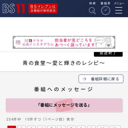
検索
番組表
メニュー
BSイレブンは全番組
BS11
が無料放送
青の食堂～愛と輝きのレシピ～
番組詳細に戻る
番組へのメッセージ
「番組にメッセージ
を送る」
234件中 10件ずつ（1ページ目）表示