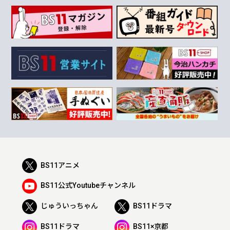
BS11アニメ
BS11公式Youtubeチャンネル
じゅういっちゃん
BS11ドラマ
BS11ドラマ
BS11×京都