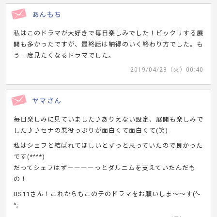
あんもち
私はこのドラマが大好きで毎日楽しみでした！ビックリする展
開も多かったですが、最終話は納得のいく終わり方でした。も
う一度見たくなるドラマでした。
2019/04/23（火）00:40
ヤマさん
毎日楽しみに見ていました♪ありえない設定、展開も楽しみで
した♪♪セナの悪役っぷりが面白くて面白くて(笑)
私はシェフと結ばれてほしいとずっと思っていたので良かった
です(*^^*)
だってシェフはずーーーーっとダルニムを支えていたんだも
の！
BS11さん！これからもこのテのドラマをお願いしま～～す(^-
^;