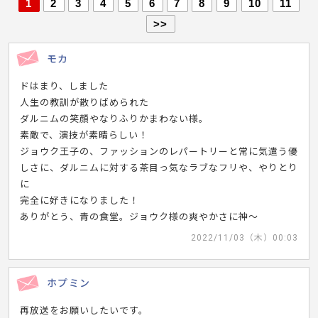
1
2
3
4
5
6
7
8
9
10
11
>>
モカ
ドはまり、しました
人生の教訓が散りばめられた
ダルニムの笑顔やなりふりかまわない様。
素敵で、演技が素晴らしい！
ジョウク王子の、ファッションのレパートリーと常に気遣う優
しさに、ダルニムに対する茶目っ気なラブなフリや、やりとり
に
完全に好きになりました！
ありがとう、青の食堂。ジョウク様の爽やかさに神〜
2022/11/03（木）00:03
ホプミン
再放送をお願いしたいです。