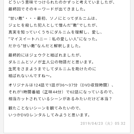
どういう意味でつけられたのかずっと考えていましたが、
最終回でそのキーワードが出てきました。
“甘い敵”・・・最初、ソノにとってダルニムは、
ジェヒを殺した犯人として憎んだ“敵”でしたが、
真実を知っていくうちにダルニムを理解し、愛し、
“マイスイートハニー：私の愛しい人”になった。
だから“甘い敵”なんだと解釈しました。
最終的にはジェウクと結ばれましたが、
ダルニムとソノが主人公の物語だと思います。
生死をさまようまでしてダルニムを助けたのに
結ばれないんですね～。
オリジナルは124話で1話が36～37分（DVD収録時間）、
それが1時間番組（正味44分）で62話になっているので、
相当カットされているシーンがあるみたいだけど本当？
観たことないシーンを観てみたいので、
いつかDVDレンタルしてみようと思います。
2019/04/23（火）05:32