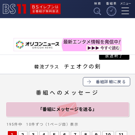
検索
番組表
メニュー
BSイレブンは全番組
BS11
が無料放送
チェオクの剣
韓流プラス
番組詳細に戻る
番組へのメッセージ
「番組にメッセージ
を送る」
195件中 10件ずつ（1ページ目）表示
1
2
3
4
5
6
7
8
9
10
11