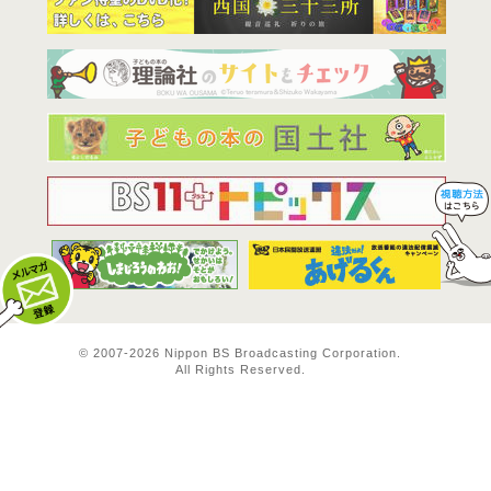
BS11は全
© 2007-
2026 Nippon BS Broadcasting Corporation.
All Rights Reserved.
メルマガ登録
料方法！ 視