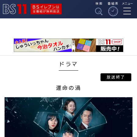
検索
番組表
メニュー
BSイレブンは全番組
BS11
が無料放送
ドラマ
運命の渦