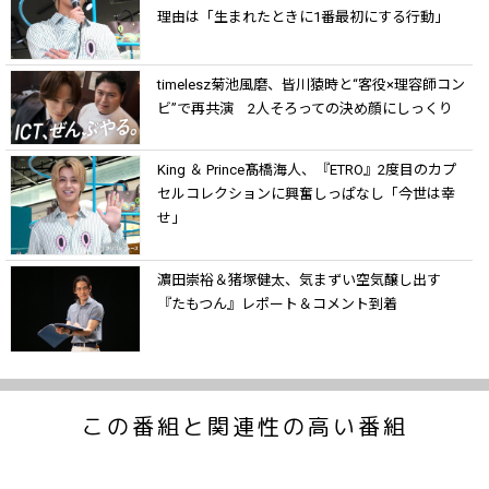
理由は「生まれたときに1番最初にする行動」
timelesz菊池風磨、皆川猿時と“客役×理容師コン
ビ”で再共演 2人そろっての決め顔にしっくり
King ＆ Prince髙橋海人、『ETRO』2度目のカプ
セルコレクションに興奮しっぱなし「今世は幸
せ」
濵田崇裕＆猪塚健太、気まずい空気醸し出す
『たもつん』レポート＆コメント到着
この番組と関連性の高い番組