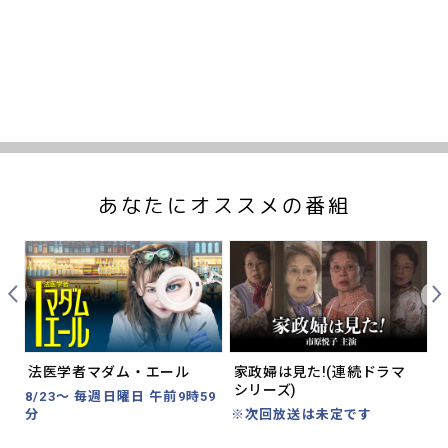
あなたにオススメの番組
Prev
Nex
法医学者マダム・エール
家政婦は見た!(連続ドラマ
シリーズ)
分
8/23～ 毎週日曜日 午前9時59
分
※次回放送は未定です