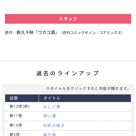
スタッフ
新久千映「ワカコ酒」
原作
（月刊コミックゼノン／コアミックス）
過去のラインアップ
※タイトルをクリックすると内容が開きます。
話数
タイトル
第12夜(終)
はしご酒
第11夜
祝い酒
第10夜
お好み焼き
第9夜
焼き鳥