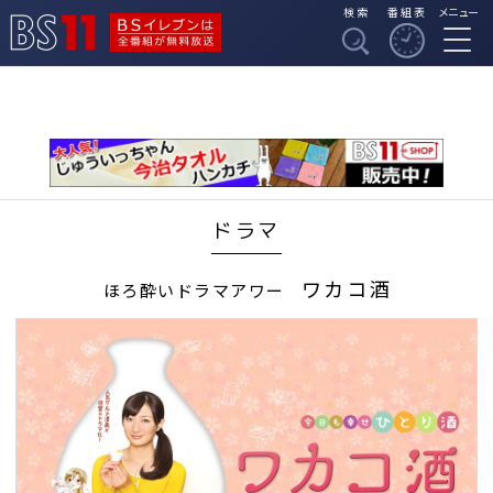
検索
番組表
メニュー
BSイレブンは全番組
BS11
が無料放送
ドラマ
ワカコ酒
ほろ酔いドラマアワー