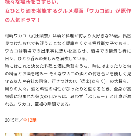
様々な場所をさすらい、
女ひとり酒を堪能するグルメ漫画「ワカコ酒」が原作
の人気ドラマ！
村崎ワカコ（武田梨奈）は酒と料理が何より大好きな26歳。偶然
見つけたお店でも迷うことなく暖簾をくぐる呑兵衛女子である。
ワカコは職場での出来事に想いを巡らせ、酒場での情景も肴に
日々、ひとり呑みの楽しみを満喫している。
時にはこれと決めた料理と酒に舌鼓をうち、時にはまったりと旬
の料理とお酒を嗜みー そんなワカコの酒との付き合いを優しく見
守る友人や会社の同僚、行きつけの店「逢楽(あらく)」の大将ら、
周りの人々。酒と料理の相性がぴったりと重なるとき、全身が高
揚感に包まれた彼女の口からは、思わず「ぷしゅー」と吐息が漏
れる。ワカコ、至福の瞬間である。
2015年／
全12話