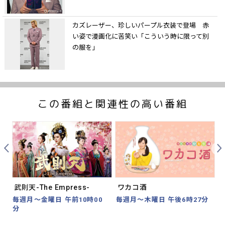
カズレーザー、珍しいパープル衣装で登場 赤
い姿で漫画化に苦笑い「こういう時に限って別
の服を」
この番組と関連性の高い番組
Prev
Nex
武則天-The Empress-
ワカコ酒
1
毎週月～金曜日 午前10時00
毎週月～木曜日 午後6時27分
分