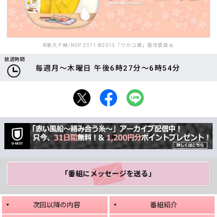
©新久千映/NSP 2011 ©2015「ワカコ酒」製作委員会
放送時間
毎週月～木曜日 午後6時27分～6時54分
「番組にメッセージ
を送る」
次回以降の内容
番組紹介