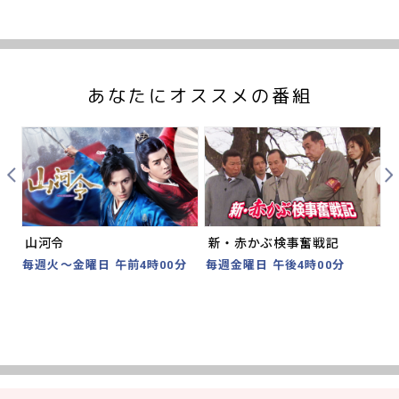
あなたにオススメの番組
Prev
Nex
山河令
新・赤かぶ検事奮戦記
分
毎週火～金曜日 午前4時00分
毎週金曜日 午後4時00分
2
時