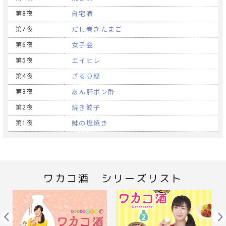
第8夜
自宅酒
第7夜
だし巻きたまご
第6夜
女子会
第5夜
エイヒレ
第4夜
ざる豆腐
第3夜
あん肝ポン酢
第2夜
焼き餃子
第1夜
鮭の塩焼き
ワカコ酒 シリーズリスト