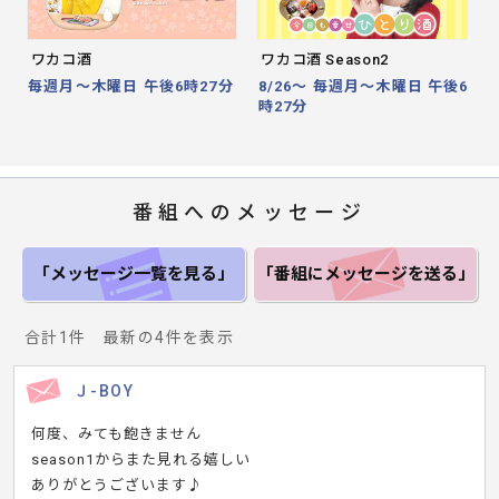
Prev
Nex
ワカコ酒
ワカコ酒 Season2
毎週月～木曜日 午後6時27分
8/26～ 毎週月～木曜日 午後6
時27分
番組へのメッセージ
「メッセージ一覧
を見る」
「番組にメッセージ
を送る」
合計1件 最新の4件を表示
Ｊ-BOY
何度、みても飽きません
season1からまた見れる嬉しい
ありがとうございます♪