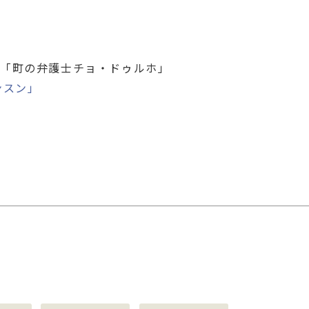
「町の弁護士チョ・ドゥルホ」
ンスン」