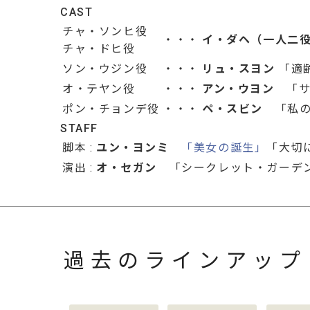
CAST
チャ・ソンヒ役
・・・
イ・ダヘ（一人二
チャ・ドヒ役
ソン・ウジン役
・・・
リュ・スヨン
「適
オ・テヤン役
・・・
アン・ウヨン
「サ
ポン・チョンデ役
・・・
ペ・スビン
「私の
STAFF
脚本
:
ユン・ヨンミ
「美女の誕生」
「大切
演出
:
オ・セガン
「シークレット・ガーデン
過去のラインアップ