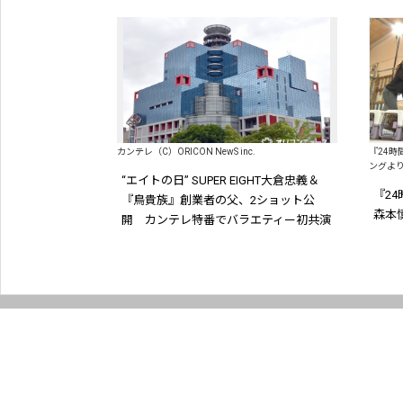
す。
カンテレ（C）ORICON NewS inc.
『24時
ングよ
“エイトの日” SUPER EIGHT大倉忠義＆
『2
『鳥貴族』創業者の父、2ショット公
森本
開 カンテレ特番でバラエティー初共演