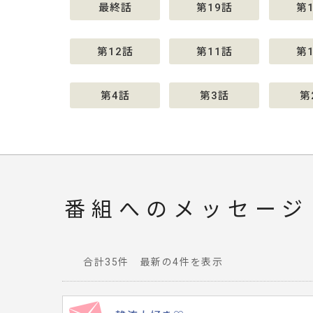
最終話
第19話
第
第12話
第11話
第
第4話
第3話
第
番組へのメッセージ
合計35件 最新の4件を表示
番
組
へ