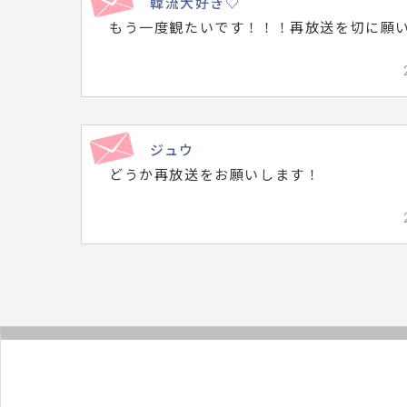
韓流大好き♡
寄
もう一度観たいです！！！再放送を切に願
せ
ら
れ
た
メ
ジュウ
ッ
どうか再放送をお願いします！
セ
ー
ジ
は
こ
ち
ら
で