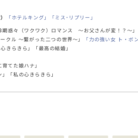
役）
「ホテルキング」
「ミス･リプリー」
齢期惑々（ワクワク）ロマンス ～お父さんが変！？～」
ークル ～繋がった二つの世界～」
「力の強い女 ト・ボ
心きらきら」「最高の結婚」
に育てた娘ハナ」
」「私の心きらきら」