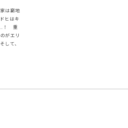
一家は窮地
ドヒはキ
…！ 重
たのがエリ
そして、