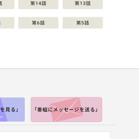
話
第14話
第13話
話
第6話
第5話
を見る」
「番組にメッセージを送る」