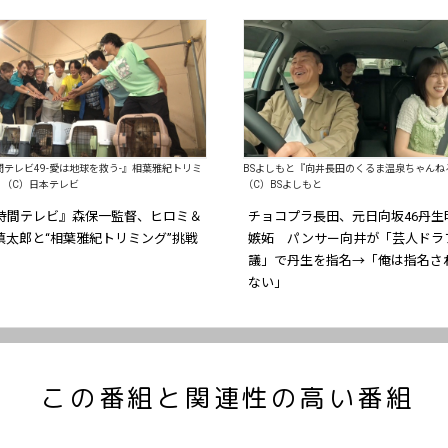
間テレビ49-愛は地球を救う-』相葉雅紀トリミ
BSよしもと『向井長田のくるま温泉ちゃん
り（C）日本テレビ
（C）BSよしもと
4時間テレビ』森保一監督、ヒロミ＆
チョコプラ長田、元日向坂46丹生
慎太郎と“相葉雅紀トリミング”挑戦
嫉妬 パンサー向井が「芸人ドラ
議」で丹生を指名→「俺は指名さ
ない」
この番組と関連性の高い番組