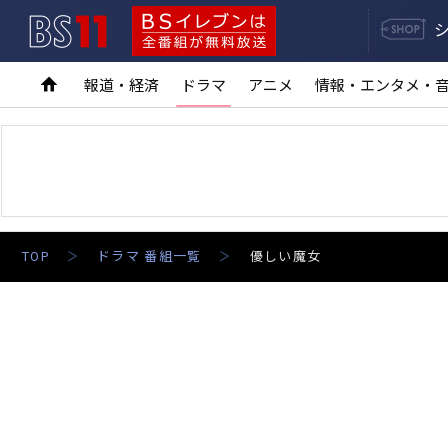
BS11
BSイレブンは全番組が無料放送
報道・経済
ドラマ
アニメ
情報・エンタメ・
TOP
ドラマ 番組一覧
優しい魔女