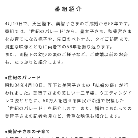
番組紹介
4月10日で、天皇陛下、美智子さまのご成婚から58年です。
番組では、"世紀のパレード"から、皇太子さま、秋篠宮さま
をお育てになる様子や、先日のベトナム、タイご訪問まで、
貴重な映像とともに両陛下の58年を振り返ります。
また、両陛下の幼少の頃のご様子など、ご成婚以前のお姿
も、たっぷりと紹介します。
●世紀のパレード
昭和34年4月10日、陛下と美智子さまの「結婚の儀」が行
われました。美智子さまの美しい十二単姿、ウエディングド
レス姿とともに、50万人を超える国民が沿道で祝福した
「世紀のパレード」を紹介します。また、婚約にあたっての
美智子さまの記者会見など、貴重な映像も紹介します。
●美智子さまの子育て