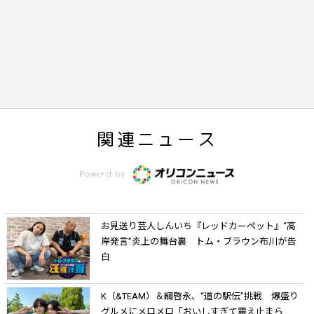
関連ニュース
Powerd by
お見送り芸人しんいち『レッドカーペット』“高
岸発言”炎上の舞台裏 トム・ブラウン布川が告
白
K（&TEAM）＆綱啓永、“道の駅伝”挑戦 爆盛り
グルメにメロメロ「おいしすぎて震え止まら