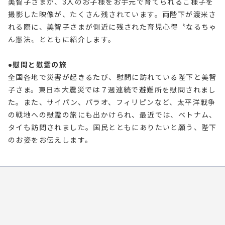
美智子さまが、3人のお子様をお手元で育てられるご様子を
撮影した映像が、たくさん残されています。両陛下が渡米さ
れる際に、美智子さまが側近に残された育児心得〝なるちゃ
ん憲法〟とともに紹介します。
●慰問と慰霊の旅
全国各地で災害が起きるたび、慰問に訪れている陛下と美智
子さま。東日本大震災では７週連続で避難所を慰問されまし
た。また、サイパン、パラオ、フィリピンなど、太平洋戦争
の戦地への慰霊の旅にも出かけられ、最近では、ベトナム、
タイも訪問されました。国民とともにありたいと願う、陛下
のお姿をお伝えします。