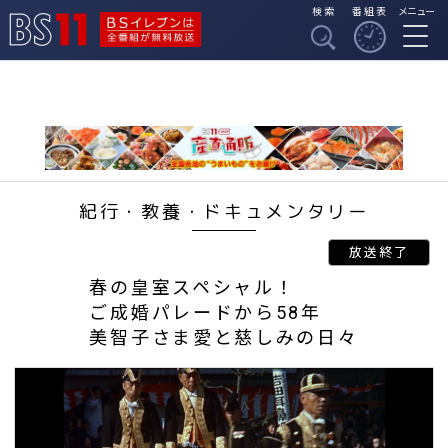
検索
番組表
メニュー
BSイレブンは全番組
BS11
が無料放送
紀行・教養・ドキュメンタリー
春の皇室スペシャル！
ご成婚パレードから58年
美智子さま愛と慈しみの日々