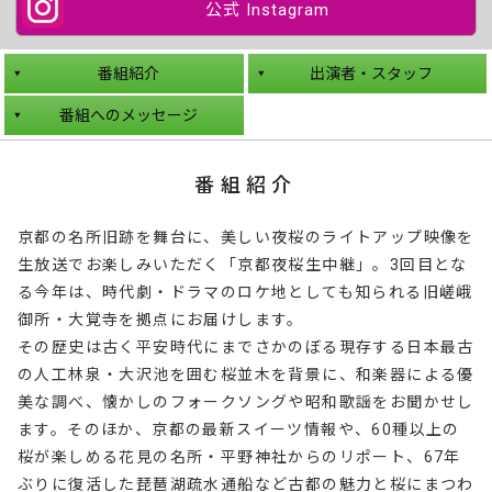
公式 Instagram
番組紹介
出演者・スタッフ
番組へのメッセージ
番組紹介
京都の名所旧跡を舞台に、美しい夜桜のライトアップ映像を
生放送でお楽しみいただく「京都夜桜生中継」。3回目とな
る今年は、時代劇・ドラマのロケ地としても知られる旧嵯峨
御所・大覚寺を拠点にお届けします。
その歴史は古く平安時代にまでさかのぼる現存する日本最古
の人工林泉・大沢池を囲む桜並木を背景に、和楽器による優
美な調べ、懐かしのフォークソングや昭和歌謡をお聞かせし
ます。そのほか、京都の最新スイーツ情報や、60種以上の
桜が楽しめる花見の名所・平野神社からのリポート、67年
ぶりに復活した琵琶湖疏水通船など古都の魅力と桜にまつわ