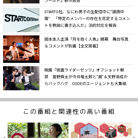
ワールド』新作放送
STARTO社、なにわ男子の生配信中に“誹謗中
傷” 「特定のメンバーの存在を否定するコメン
トを執拗に書き込んだ」法的対応を報告
岡本圭人主演『月を抱く人魚』開幕 舞台写真
＆コメントが到着【全文掲載】
映画『仮面ライダーゼッツ』オフショット解
禁 曽野舜太が今井竜太郎と“滅”＆天野浩成か
らバックハグ CODEのエージェントも大集結
この番組と関連性の高い番組