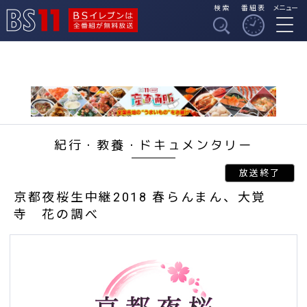
検索
番組表
メニュー
BSイレブンは全番組
BS11
が無料放送
紀行・教養・ドキュメンタリー
京都夜桜生中継2018 春らんまん、大覚
寺 花の調べ