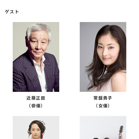
ゲスト
近藤正臣
常盤貴子
（俳優）
（女優）