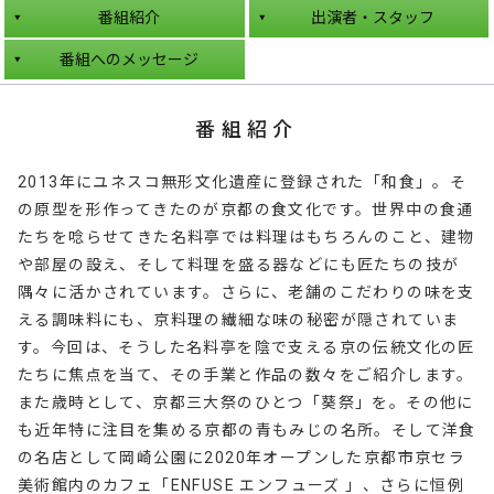
番組紹介
出演者・スタッフ
番組へのメッセージ
番組紹介
2013年にユネスコ無形文化遺産に登録された「和食」。そ
の原型を形作ってきたのが京都の食文化です。世界中の食通
たちを唸らせてきた名料亭では料理はもちろんのこと、建物
や部屋の設え、そして料理を盛る器などにも匠たちの技が
隅々に活かされています。さらに、老舗のこだわりの味を支
える調味料にも、京料理の繊細な味の秘密が隠されていま
す。今回は、そうした名料亭を陰で支える京の伝統文化の匠
たちに焦点を当て、その手業と作品の数々をご紹介します。
また歳時として、京都三大祭のひとつ「葵祭」を。その他に
も近年特に注目を集める京都の青もみじの名所。そして洋食
の名店として岡崎公園に2020年オープンした京都市京セラ
美術館内のカフェ「ENFUSE エンフューズ 」、さらに恒例