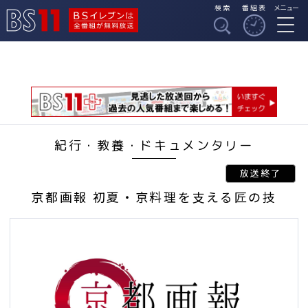
検索
番組表
メニュー
BSイレブンは全番組
BS11
が無料放送
紀行・教養・ドキュメンタリー
京都画報 初夏・京料理を支える匠の技