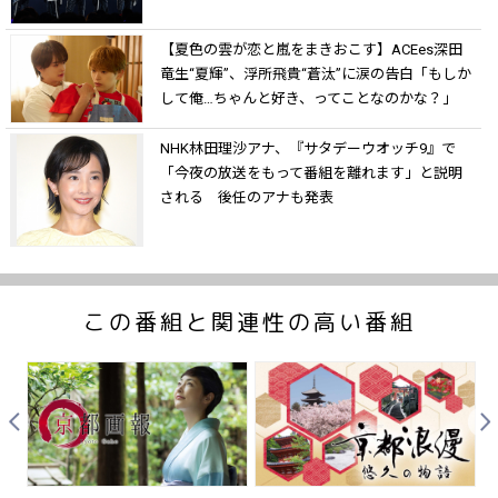
【夏色の雲が恋と嵐をまきおこす】ACEes深田
竜生“夏輝”、浮所飛貴“蒼汰”に涙の告白「もしか
して俺…ちゃんと好き、ってことなのかな？」
NHK林田理沙アナ、『サタデーウオッチ9』で
「今夜の放送をもって番組を離れます」と説明
される 後任のアナも発表
この番組と関連性の高い番組
Prev
Nex