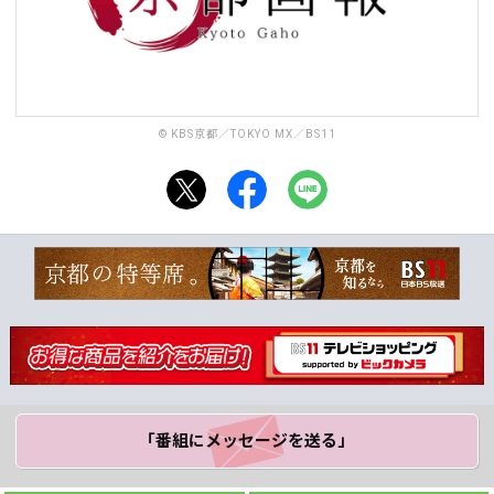
© KBS京都／TOKYO MX／BS11
「番組にメッセージ
を送る」