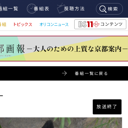
番組一覧
番組表
視聴方法
検索
コンテンツ
番組
トピックス
オリコンニュース
BS11+
番組一覧に戻る
ー