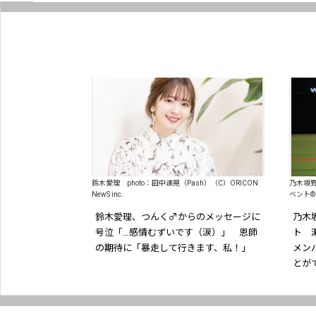
鈴木愛理 photo：田中達晃（Pash）（C）ORICON
乃木坂
NewS inc.
ベント© S
鈴木愛理、つんく♂からのメッセージに
乃木
号泣「…感情むずいです（涙）」 恩師
ト 
の期待に「暴走して行きます、私！」
メン
とが