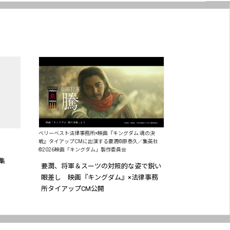
ベリーベスト法律事務所×映画『キングダム 魂の決
戦』タイアップCMに出演する要潤©原泰久／集英社
©2026映画「キングダム」製作委員会
集
要潤、将軍＆スーツの対照的な姿で鋭い
眼差し 映画『キングダム』×法律事務
所タイアップCM公開