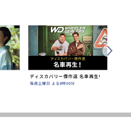
Next
ディスカバリー傑作選 名車再生!
錦鯉
毎週土曜日 よる8時00分
毎週木