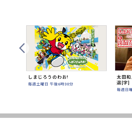
Prev
しまじろうのわお!
太田和
選[字]
毎週土曜日 午後6時30分
毎週日曜