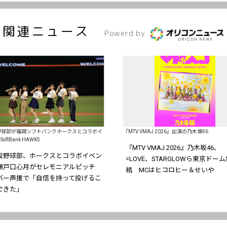
関連ニュース
Powerd by
野球部が福岡ソフトバンクホークスとコラボイ
『MTV VMAJ 2026』出演の乃木坂46
oftBank HAWKS
『MTV VMAJ 2026』乃木坂46、
坂野球部、ホークスとコラボイベン
=LOVE、STARGLOWら東京ドーム
瀬戸口心月がセレモニアルピッチ
結 MCはヒコロヒー＆せいや
バー声援で「自信を持って投げるこ
できた」