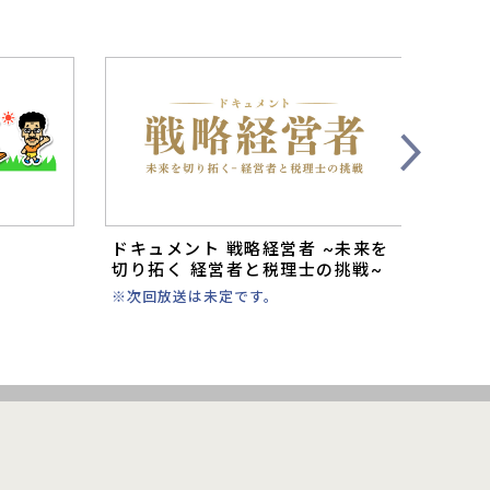
Next
ドキュメント 戦略経営者 ~未来を
錦鯉
切り拓く 経営者と税理士の挑戦~
毎週木
※次回放送は未定です。