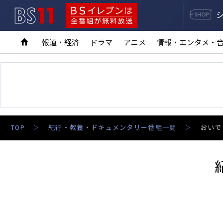
BS11
BSイレブンは全番組が無料放送
報道・経済
ドラマ
アニメ
情報・エンタメ・
TOP
紀行・教養・ドキュメンタリー番組一覧
おいで