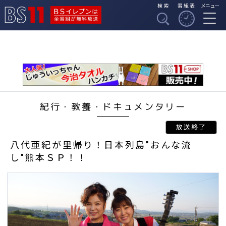
検索
番組表
メニュー
BSイレブンは全番組
BS11
が無料放送
紀行・教養・ドキュメンタリー
八代亜紀が里帰り！日本列島"おんな流
し"熊本ＳＰ！！