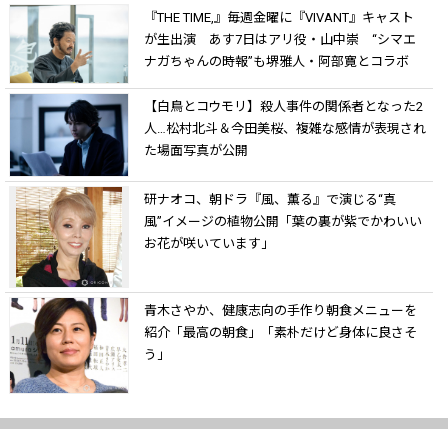
『THE TIME,』毎週金曜に『VIVANT』キャスト
が生出演 あす7日はアリ役・山中崇 “シマエ
ナガちゃんの時報”も堺雅人・阿部寛とコラボ
【白鳥とコウモリ】殺人事件の関係者となった2
人…松村北斗＆今田美桜、複雑な感情が表現され
た場面写真が公開
研ナオコ、朝ドラ『風、薫る』で演じる“真
風”イメージの植物公開「葉の裏が紫でかわいい
お花が咲いています」
青木さやか、健康志向の手作り朝食メニューを
紹介「最高の朝食」「素朴だけど身体に良さそ
う」