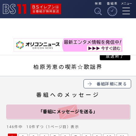
検索
番組表
メニュー
BSイレブンは全番組
BS11
が無料放送
柏原芳恵の喫茶☆歌謡界
番組詳細に戻る
番組へのメッセージ
「番組にメッセージ
を送る」
146件中 10件ずつ（1ページ目）表示