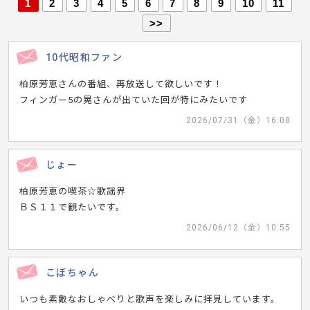
1
2
3
4
5
6
7
8
9
10
11
>>
10代昭和ファン
柏原芳恵さんの番組、再放送して欲しいです！
フィンガー5の晃さんが出ていた回が特にみたいです
2026/07/31（金）16:08
じょー
柏原芳恵の喫茶☆歌謡界
ＢＳ１１で観たいです。
2026/06/12（金）10:55
こぼちゃん
いつも素敵なおしゃべりと歌声を楽しみに拝見しています。