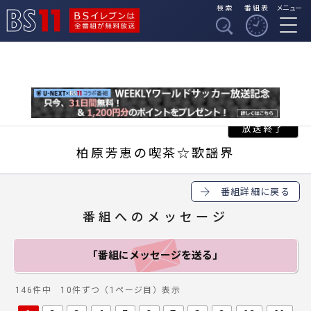
検索
番組表
メニュー
BSイレブンは全番組
BS11
が無料放送
柏原芳恵の喫茶☆歌謡界
番組詳細に戻る
番組へのメッセージ
「番組にメッセージ
を送る」
146件中 10件ずつ（1ページ目）表示