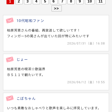
1
2
3
4
5
6
7
8
9
10
11
>>
10代昭和ファン
柏原芳恵さんの番組、再放送して欲しいです！
フィンガー5の晃さんが出ていた回が特にみたいです
2026/07/31（金）16:08
じょー
柏原芳恵の喫茶☆歌謡界
ＢＳ１１で観たいです。
2026/06/12（金）10:55
こぼちゃん
いつも素敵なおしゃべりと歌声を楽しみに拝見しています。