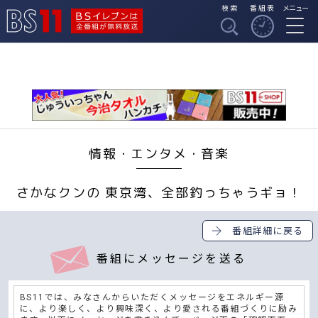
検索
番組表
メニュー
BSイレブンは全番組
BS11
が無料放送
情報・エンタメ・音楽
さかなクンの 東京湾、全部釣っちゃうギョ！
番組詳細に戻る
番組にメッセージを送る
BS11では、みなさんからいただくメッセージをエネルギー源
に、より楽しく、より興味深く、より愛される番組づくりに励み