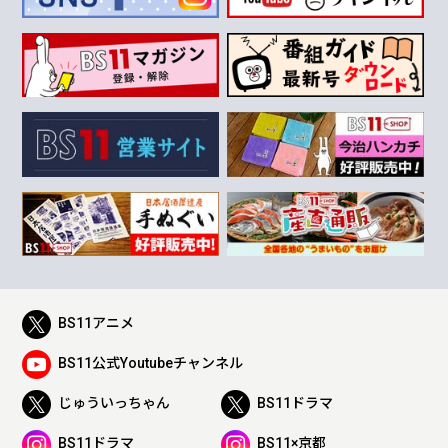
BS11アニメ
BS11公式Youtubeチャンネル
じゅういっちゃん
BS11ドラマ
BS11ドラマ
BS11×京都