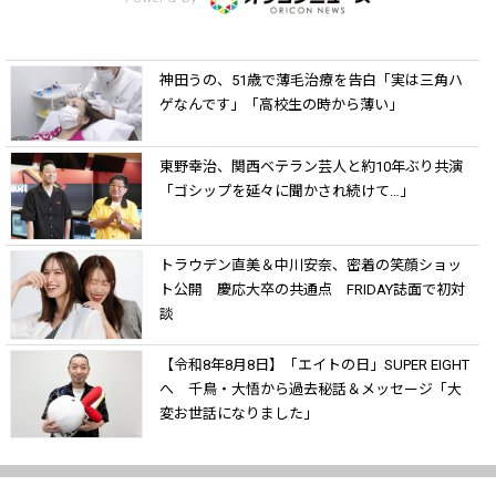
神田うの、51歳で薄毛治療を告白「実は三角ハ
ゲなんです」「高校生の時から薄い」
東野幸治、関西ベテラン芸人と約10年ぶり共演
「ゴシップを延々に聞かされ続けて…」
トラウデン直美＆中川安奈、密着の笑顔ショッ
ト公開 慶応大卒の共通点 FRIDAY誌面で初対
談
【令和8年8月8日】「エイトの日」SUPER EIGHT
へ 千鳥・大悟から過去秘話＆メッセージ「大
変お世話になりました」