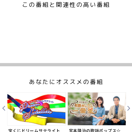
この番組と関連性の高い番組
あなたにオススメの番組
Prev
Nex
シ
宝くじドリームサテライト
宮本隆治の歌謡ポップス☆