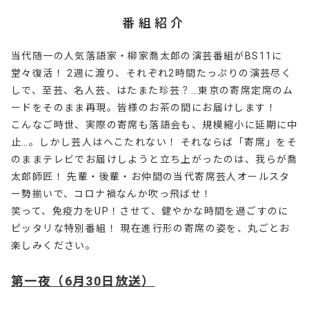
番組紹介
当代随一の人気落語家・柳家喬太郎の演芸番組がBS11に
堂々復活！ 2週に渡り、それぞれ2時間たっぷりの演芸尽く
しで、至芸、名人芸、はたまた珍芸？…東京の寄席定席のム
ードをそのまま再現。皆様のお茶の間にお届けします！
こんなご時世、実際の寄席も落語会も、規模縮小に延期に中
止…。しかし芸人はへこたれない！ それならば「寄席」をそ
のままテレビでお届けしようと立ち上がったのは、我らが喬
太郎師匠！ 先輩・後輩・お仲間の当代寄席芸人オールスタ
ー勢揃いで、コロナ禍なんか吹っ飛ばせ！
笑って、免疫力をUP！させて、健やかな時間を過ごすのに
ピッタリな特別番組！ 現在進行形の寄席の姿を、丸ごとお
楽しみください。
第一夜（6月30日放送）