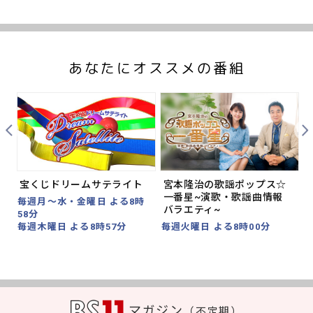
あなたにオススメの番組
Prev
Nex
宝くじドリームサテライト
宮本隆治の歌謡ポップス☆
一番星~演歌・歌謡曲情報
毎週月～水・金曜日 よる8時
バラエティ~
58分
毎
毎週木曜日 よる8時57分
毎週火曜日 よる8時00分
マガジン
（不定期）