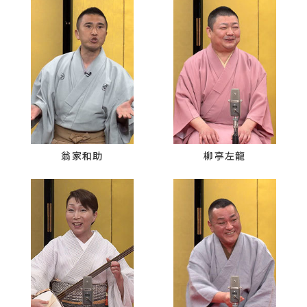
翁家和助
柳亭左龍