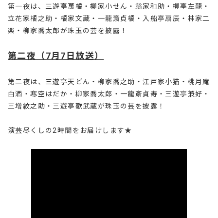
第一夜は、三遊亭萬橘・柳家小せん・翁家和助・柳亭左龍・
立花家橘之助・橘家文蔵・一龍斎貞橘・
入船亭扇辰・林家二
楽・柳家喬太郎が珠玉の芸を披露！
第二夜（7月7日放送）
第二夜は、三遊亭天どん・柳家喬之助・江戸家小猫・桃月庵
白酒・寒空はだか・柳家喬太郎・一龍斎貞寿・
三遊亭兼好・
三増紋之助・三遊亭歌武蔵が珠玉の芸を披露！
演芸尽くしの2時間をお届けします★