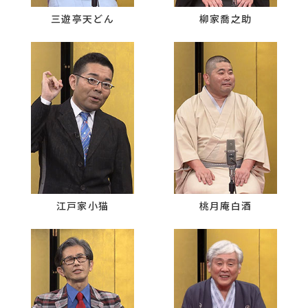
三遊亭天どん
柳家喬之助
江戸家小猫
桃月庵白酒