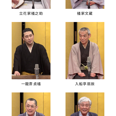
立花家橘之助
橘家文蔵
一龍斎貞橘
入船亭扇辰