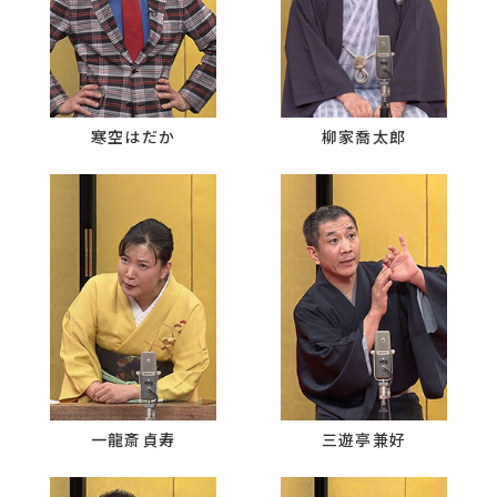
寒空はだか
柳家喬太郎
一龍斎貞寿
三遊亭兼好