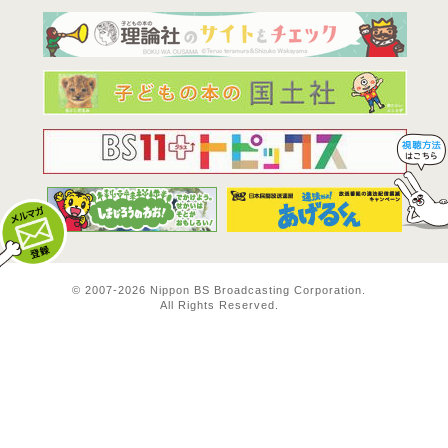
BS11は全
© 2007-
2026 Nippon BS Broadcasting Corporation.
All Rights Reserved.
メルマガ登録
料方法！ 視