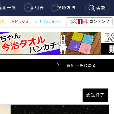
番組一覧
番組表
視聴方法
検索
コンテンツ
番組
トピックス
オリコンニュース
BS11+
番組一覧に戻る