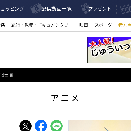
ショッピング
配信動画一覧
プレゼント
音楽
紀行・教養・ドキュメンタリー
映画
スポーツ
特別
・戦士 編
アニメ