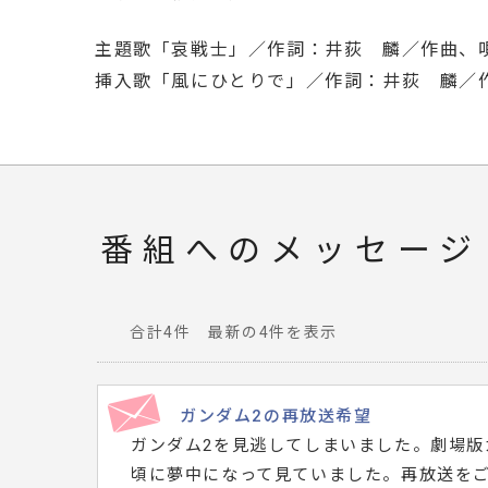
主題歌「哀戦士」／作詞：井荻 麟／作曲、
挿入歌「風にひとりで」／作詞：井荻 麟／
番組へのメッセージ
合計4件 最新の4件を表示
番
組
へ
ガンダム2の再放送希望
寄
ガンダム2を見逃してしまいました。劇場版
せ
頃に夢中になって見ていました。再放送を