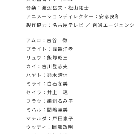
音楽：渡辺岳夫・松山祐士
アニメーションディレクター：安彦良和
製作協力：名古屋テレビ ／ 創通エージェン
アムロ：古谷 徹
ブライト：鈴置洋孝
リュウ：飯塚昭三
カイ：古川登志夫
ハヤト：鈴木清信
ミライ：白石冬美
セイラ：井上 瑤
フラウ：鵜飼るみ子
ミハル：間嶋里美
マチルダ：戸田恵子
ウッディ：岡部政明