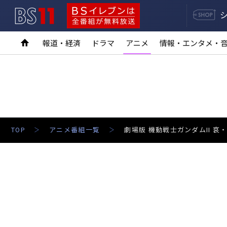
BS11
BSイレブンは全番組が無料放送
報道・経済
ドラマ
アニメ
情報・エンタメ・
TOP
アニメ番組一覧
劇場版 機動戦士ガンダムII 哀