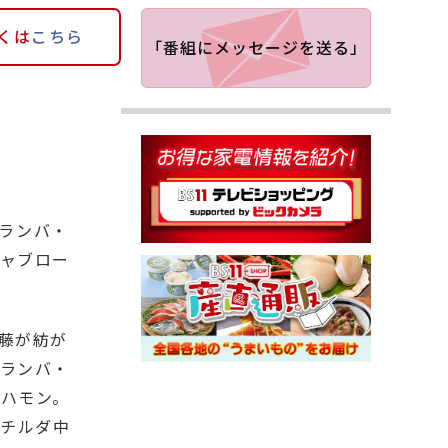
くは
こちら
「番組にメッセージを送る」
るランバ・
ャブロー
藤が紡が
ランバ・
ハモン。
マチルダ中