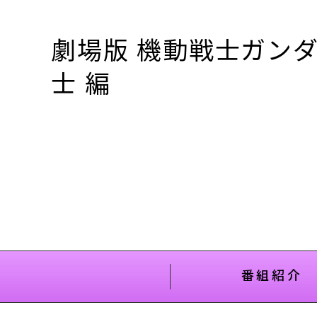
劇場版 機動戦士ガンダム
士 編
番組紹介