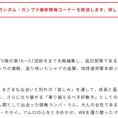
定のガンダム・ガンプラ最新情報コーナーを放送します。詳し
TV版の第16～31話前半までを再編集し、追討部隊であ
ッサの激戦、返り咲いたシャアの追撃、地球連邦軍本部ジ
、まざまな出会いと別れの「哀しみ」を通して、成長と葛
に、さらに立ち塞がる「乗り越えるべき好敵手」としての
人間として出会った強敵ランバ・ラル。大人の女性である
ウ・ホセイ。アムロの心をときめかせ、WBを護り散った