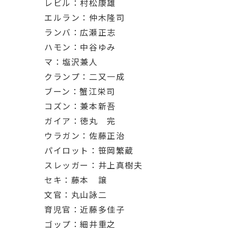
レビル：村松康雄
エルラン：仲木隆司
ランバ：広瀬正志
ハモン：中谷ゆみ
マ：塩沢兼人
クランプ：二又一成
ブーン：蟹江栄司
コズン：兼本新吾
ガイア：徳丸 完
ウラガン：佐藤正治
パイロット：笹岡繁蔵
スレッガー：井上真樹夫
セキ：藤本 譲
文官：丸山詠二
育児官：近藤多佳子
ゴップ：細井重之