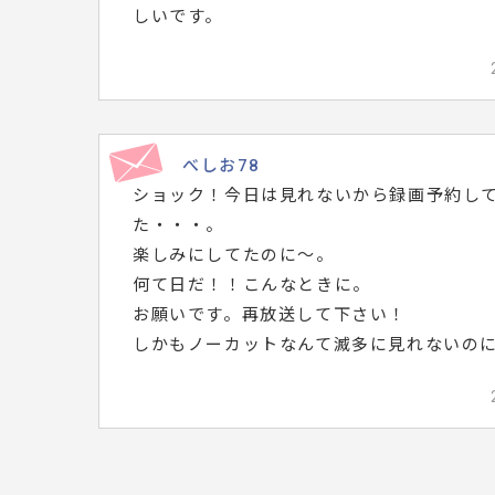
ら
しいです。
れ
た
メ
ッ
セ
べしお78
ショック！今日は見れないから録画予約し
ー
た・・・。
ジ
楽しみにしてたのに～。
は
何て日だ！！こんなときに。
こ
お願いです。再放送して下さい！
ち
しかもノーカットなんて滅多に見れないの
ら
で
す。