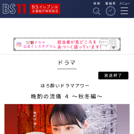
検索
番組表
メニュー
BSイレブンは全番組
BS11
が無料放送
ドラマ
ほろ酔いドラマアワー
晩酌の流儀 ４ ～秋冬編～