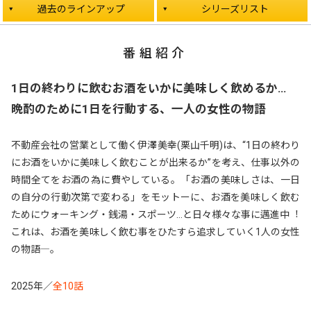
過去のラインアップ
シリーズリスト
番組紹介
1日の終わりに飲むお酒をいかに美味しく飲めるか…
晩酌のために1日を行動する、一人の女性の物語
不動産会社の営業として働く伊澤美幸(栗⼭千明)は、“1日の終わり
にお酒をいかに美味しく飲むことが出来るか”を考え、仕事以外の
時間全てをお酒の為に費やしている。「お酒の美味しさは、一日
の⾃分の⾏動次第で変わる」をモットーに、お酒を美味しく飲む
ためにウォーキング・銭湯・スポーツ…と日々様々な事に邁進中︕
これは、お酒を美味しく飲む事をひたすら追求していく1⼈の⼥性
の物語―。
2025年／
全10話