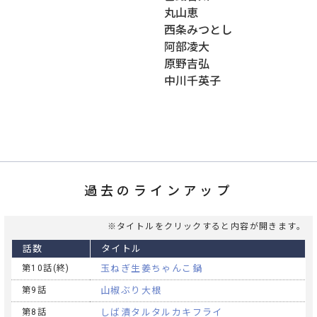
丸山恵
西条みつとし
阿部凌大
原野吉弘
中川千英子
過去のラインアップ
※タイトルをクリックすると内容が開きます。
話数
タイトル
第10話(終)
玉ねぎ生姜ちゃんこ鍋
第9話
山椒ぶり大根
第8話
しば漬タルタルカキフライ