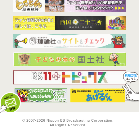
BS11は全
© 2007-
2026 Nippon BS Broadcasting Corporation.
All Rights Reserved.
メルマガ登録