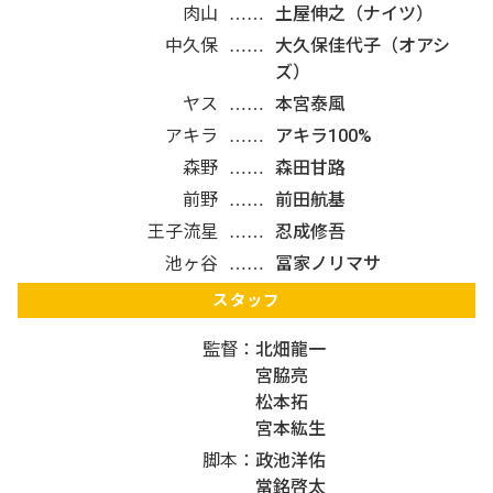
肉山
土屋伸之（ナイツ）
中久保
大久保佳代子（オアシ
ズ）
ヤス
本宮泰風
アキラ
アキラ100%
森野
森田甘路
前野
前田航基
王子流星
忍成修吾
池ヶ谷
冨家ノリマサ
スタッフ
監督
北畑龍一
宮脇亮
松本拓
宮本紘生
脚本
政池洋佑
當銘啓太