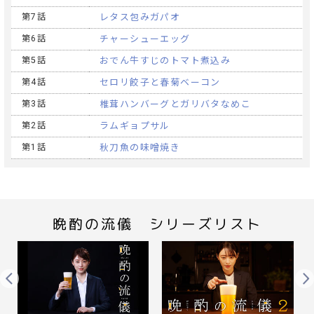
第7話
レタス包みガパオ
第6話
チャーシューエッグ
第5話
おでん牛すじのトマト煮込み
第4話
セロリ餃子と春菊ベーコン
第3話
椎茸ハンバーグとガリバタなめこ
第2話
ラムギョプサル
第1話
秋刀魚の味噌焼き
晩酌の流儀 シリーズリスト