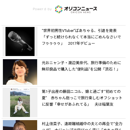
Powerd by
“世界初男性VTuber”ばあちゃる、引退を発表
「ずっと続けられなくて本当にごめんなさいで
フゥゥゥゥ」 2017年デビュー
元おニャン子・渡辺美奈代、旅行準備のために
無印良品で購入した“便利品”を公開「流石！」
第1子出産の藤田ニコル、娘と過ごす“初めての
夏” 赤ちゃん抱っこで旅行楽しむオフショット
に反響「幸せがあふれてる」 夫は稲葉友
村上佳菜子、遠距離結婚中の夫との再会で“全力