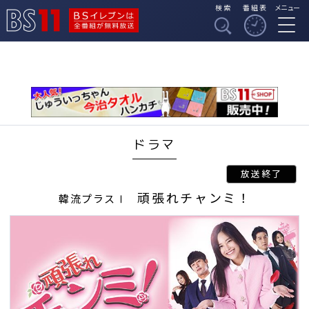
検索
番組表
メニュー
BSイレブンは全番組
BS11
が無料放送
ドラマ
頑張れチャンミ！
韓流プラスⅠ