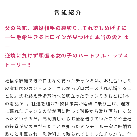
番組紹介
父の急死、結婚相手の裏切り…それでもめげずに
一生懸命生きるヒロインが見つけた本当の愛とは
―
逆境に負けず頑張る女の子のハートフル・ラブス
トーリー!!
裕福な家庭で何不自由なく育ったチャンミは、お見合いした
皮膚科医のカン・ミンチョルからプロポーズされ結婚するこ
とに。式を終え新婚旅行へと旅立ったチャンミのもとに1本
の電話が…。社運を賭けた飲料事業が暗礁に乗り上げ、途方
に暮れたチャンミの父が酒に酔って階段から滑り落ち亡くな
ったというのだ。高利貸しからお金を借りていたことや会社
の経営が火の車だったことを知ったミンチョル一家に結婚詐
欺だと非難され、慰謝料まで取られてしまったチャンミ。全