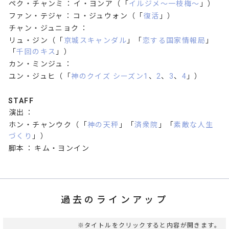
ペク・チャンミ
：
イ・ヨンア（「
イルジメ～一枝梅～
」）
ファン・テジャ
：
コ・ジュウォン（「
復活
」）
チャン・ジュニョク
：
リュ・ジン（「
京城スキャンダル
」「
恋する国家情報局
」
「
千回のキス
」）
カン・ミンジュ
：
ユン・ジュヒ（「
神のクイズ シーズン1
、
2
、
3
、
4
」）
STAFF
演出
：
ホン・チャンウク（「
神の天秤
」「
済衆院
」「
素敵な人生
づくり
」）
脚本
：
キム・ヨンイン
過去のラインアップ
※タイトルをクリックすると内容が開きます。