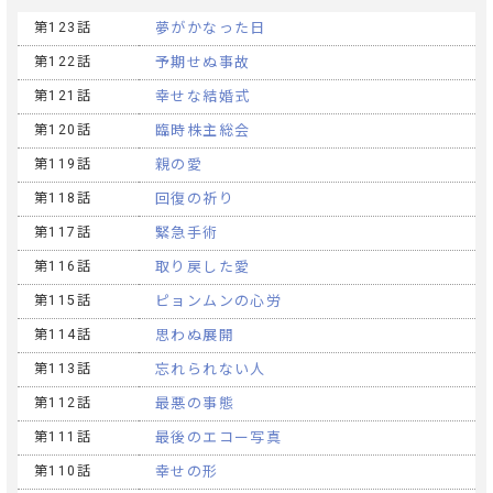
第123話
夢がかなった日
第122話
予期せぬ事故
第121話
幸せな結婚式
第120話
臨時株主総会
第119話
親の愛
第118話
回復の祈り
第117話
緊急手術
第116話
取り戻した愛
第115話
ピョンムンの心労
第114話
思わぬ展開
第113話
忘れられない人
第112話
最悪の事態
第111話
最後のエコー写真
第110話
幸せの形