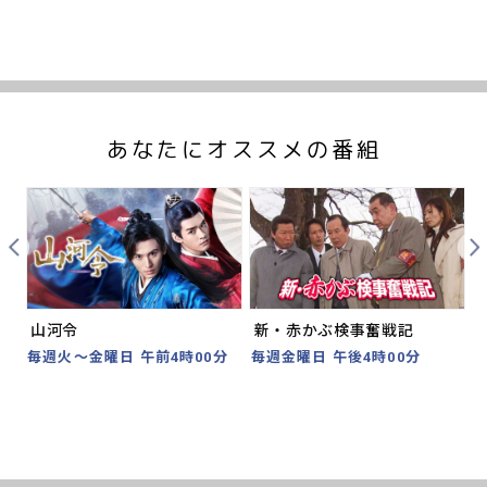
あなたにオススメの番組
Prev
Nex
山河令
新・赤かぶ検事奮戦記
分
毎週火～金曜日 午前4時00分
毎週金曜日 午後4時00分
2
時