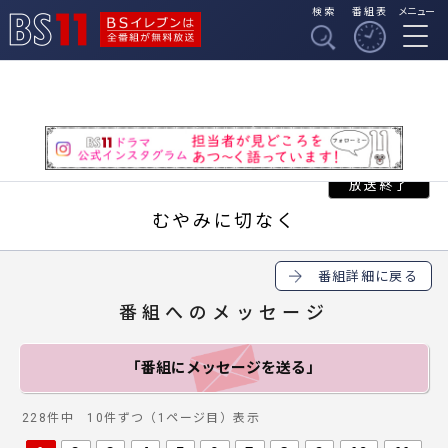
検索
番組表
メニュー
BSイレブンは全番組
BS11
が無料放送
むやみに切なく
番組詳細に戻る
番組へのメッセージ
「番組にメッセージ
を送る」
228件中 10件ずつ（1ページ目）表示