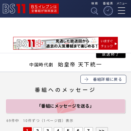
検索
番組表
メニュー
BSイレブンは全番組
BS11
が無料放送
始皇帝 天下統一
中国時代劇
番組詳細に戻る
番組へのメッセージ
「番組にメッセージ
を送る」
69件中 10件ずつ（1ページ目）表示
1
2
3
4
5
6
7
>>