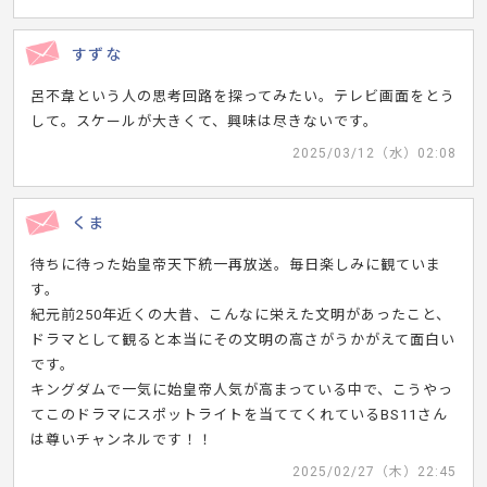
すずな
呂不韋という人の思考回路を探ってみたい。テレビ画面をとう
して。スケールが大きくて、興味は尽きないです。
2025/03/12（水）02:08
くま
待ちに待った始皇帝天下統一再放送。毎日楽しみに観ていま
す。
紀元前250年近くの大昔、こんなに栄えた文明があったこと、
ドラマとして観ると本当にその文明の高さがうかがえて面白い
です。
キングダムで一気に始皇帝人気が高まっている中で、こうやっ
てこのドラマにスポットライトを当ててくれているBS11さん
は尊いチャンネルです！！
2025/02/27（木）22:45