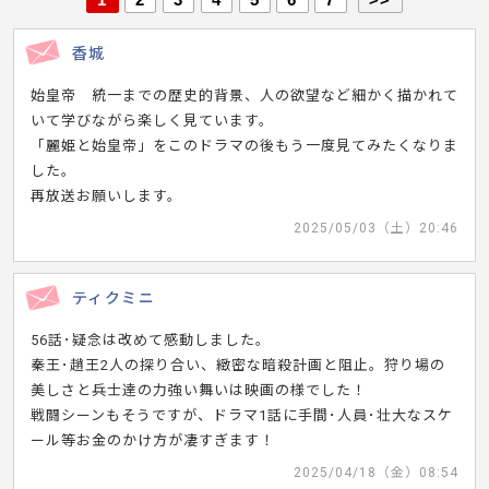
香城
始皇帝 統一までの歴史的背景、人の欲望など細かく描かれて
いて学びながら楽しく見ています。
「麗姫と始皇帝」をこのドラマの後もう一度見てみたくなりま
した。
再放送お願いします。
2025/05/03（土）20:46
ティクミニ
56話･疑念は改めて感動しました。
秦王･趙王2人の探り合い、緻密な暗殺計画と阻止。狩り場の
美しさと兵士達の力強い舞いは映画の様でした！
戦闘シーンもそうですが、ドラマ1話に手間･人員･壮大なスケ
ール等お金のかけ方が凄すぎます！
2025/04/18（金）08:54