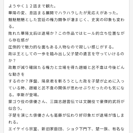
ようやく１２話まで観た。
華陽の変、息詰まる展開でハラハラしたが見応えがあった。
魑魅魍魎とした宮廷の権力闘争が凄まじく、史実の印象も変わ
る。
敗れた華陽太后は退場か？この作品ではヒール的立ち位置なが
ら存在感が
圧倒的で魅力的な面もある人物なので寂しい感じがする。
政は王としての一歩を踏み出し父子楚の遺言を守っていけるの
か？
政敵が減り確固たる権力と立場を得た趙姫と呂不韋は今後どん
な動きを
するのか？序盤、陽泉君を斬ろうとした政を子楚が止めに入っ
ている時、趙姫と呂不韋の関係が思わせぶりだったのも気にな
る。李斯が登場。
蒙ゴウ役の俳優さん、三国志趙雲伝では文醜役で豪傑的武将が
似合う。
子楚を演じた俳優さんも葛藤が伝わり好印象だが退場が惜しま
れる。
エイケイら宗室、新旧家臣団、ショク下門下、楚一族、有名な