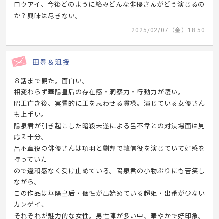
ロウアイ、今後どのように絡みどんな俳優さんがどう演じるの
か？興味は尽きない。
2025/02/07（金）18:50
田豊＆沮授
８話まで観た。面白い。
相変わらず華陽皇后の存在感・洞察力・行動力が凄い。
昭王亡き後、実質的に王を思わせる貫禄。演じている女優さん
も上手い。
陽泉君が引き起こした暗殺未遂による呂不韋との対決場面は見
応え十分。
呂不韋役の俳優さんは項羽と劉邦で韓信役を演じていて好感を
持っていた
ので違和感なく受け止めている。陽泉君の小物ぶりにも苦笑し
ながら。
この作品は華陽皇后・個性が出始めている超姫・出番が少ない
カンゲイ、
それぞれが魅力的な女性。男性陣が多い中、華やかで好印象。