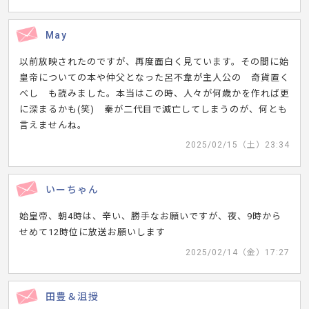
May
以前放映されたのですが、再度面白く見ています。その間に始
皇帝についての本や仲父となった呂不韋が主人公の 奇貨置く
べし も読みました。本当はこの時、人々が何歳かを作れば更
に深まるかも(笑) 秦が二代目で滅亡してしまうのが、何とも
言えませんね。
2025/02/15（土）23:34
いーちゃん
始皇帝、朝4時は、辛い、勝手なお願いですが、夜、9時から
せめて12時位に放送お願いします
2025/02/14（金）17:27
田豊＆沮授