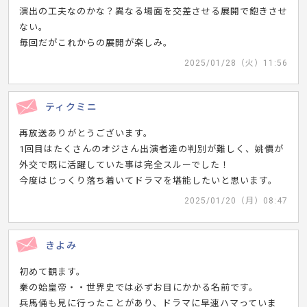
演出の工夫なのかな？異なる場面を交差させる展開で飽きさせ
ない。
毎回だがこれからの展開が楽しみ。
2025/01/28（火）11:56
ティクミニ
再放送ありがとうございます。
1回目はたくさんのオジさん出演者達の判別が難しく、姚價が
外交で既に活躍していた事は完全スルーでした！
今度はじっくり落ち着いてドラマを堪能したいと思います。
2025/01/20（月）08:47
きよみ
初めて観ます。
秦の始皇帝・・世界史では必ずお目にかかる名前です。
兵馬俑も見に行ったことがあり、ドラマに早速ハマっていま