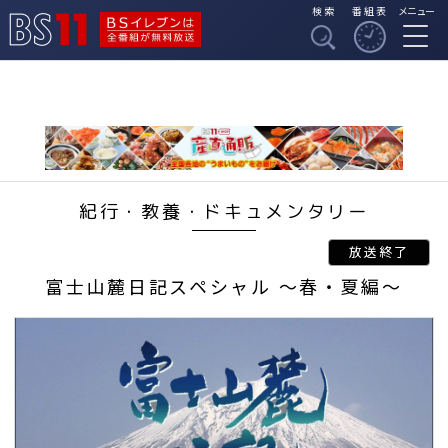
検索
番組表
メニュー
BSイレブンは全番組
BS11
が無料放送
紀行・教養・ドキュメンタリー
富士山麓日記スペシャル ～春・夏編～