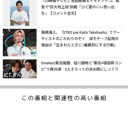
『24時間テレビ』岩田剛典＆イモトアヤコ、能
登で“巨大地上絵”挑戦「ひと夏のいい思い出
を」【コメント全文】
髙橋海人、『ETRO per Kaito Takahashi』でアー
ティストのこだわりのぞく 涙モチーフ起用の
理由は「生まれたときに1番最初にする行動」
timelesz菊池風磨、皆川猿時と“客役×理容師コン
ビ”で再共演 2人そろっての決め顔にしっくり
この番組と関連性の高い番組