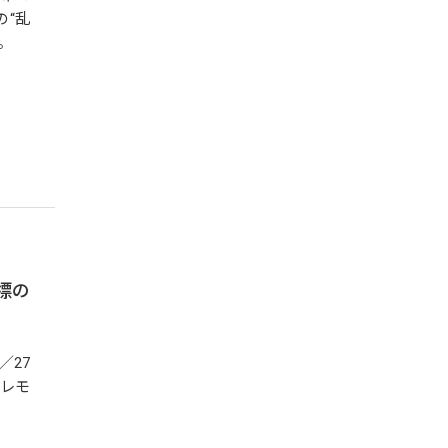
の“乱
。
標の
／27
セレモ