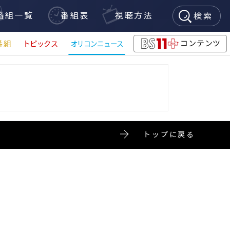
番組一覧
番組表
視聴方法
検索
コンテンツ
番組
トピックス
オリコンニュース
BS11+
トップに戻る