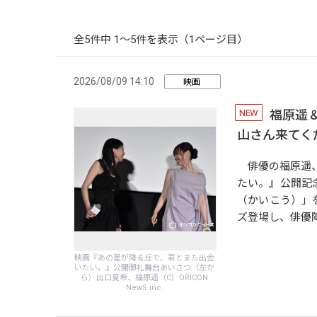
全5件中 1〜5件を表示（1ページ目）
2026/08/09 14:10
映画
NEW
福原遥＆
山さん来てく
俳優の福原遥、
たい。』公開記
（かいこう）」
ズ登場し、俳優
映画『あの星が降る丘で、君とまた出会
いたい。』公開御礼舞台あいさつ（左か
ら）出口夏希、福原遥（C）ORICON
NewS inc.