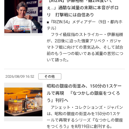
【RIZIN】伊藤裕樹「麺ZIN食いて
ぇ…」過酷な減量の末期に本音がポロ
リ 打撃戦には自信あり
■『RIZIN.54』メディアデー（9日・都内ホ
テル）
フライ級屈指のストライカー・伊藤裕樹
が、2日後に迫った強豪アリベク・ガジャ
マトフ戦に向けての意気込み、そして試合
前のもう一つの戦いである減量の苦労につ
いて語った。
2026/08/09 16:52
その他
昭和の銀座の街並み、150分の1スケー
ルで再現 『なつかしの銀座をつくろ
う』刊行へ
アシェット・コレクションズ・ジャパン
は、昭和の銀座の街並みを150分の1スケ
ールで再現するシリーズ『なつかしの銀座
をつくろう』を8月19日に創刊する。