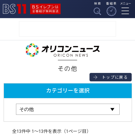
検索
番組表
メニュー
BSイレブンは全番組
BS11
が無料放送
オリコンニュース
その他
トップに戻る
カテゴリーを選択
全13件中 1〜13件を表示（1ページ目）