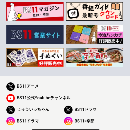
BS11アニメ
BS11公式Youtubeチャンネル
じゅういっちゃん
BS11ドラマ
BS11ドラマ
BS11×京都