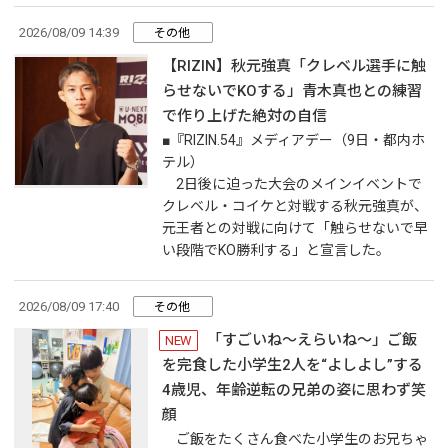
2026/08/09 14:39
その他
【RIZIN】秋元強真「クレベル選手に触
らせないでKOする」青木真也との練習
で作り上げた絶対の自信
■『RIZIN.54』メディアデー（9日・都内ホ
テル）
2日後に迫った大会のメインイベントで
クレベル・コイケと対戦する秋元強真が、
元王者との対戦に向けて「触らせないで早
い段階でKO勝利する」と宣言した。
2026/08/09 17:40
その他
「すごいね〜えらいね〜」ご飯
NEW
を完食した小学生2人を“よしよし”する
4歳児、年齢逆転の兄弟の姿に思わず笑
顔
ご飯をたくさん食べた小学生のお兄ちゃ