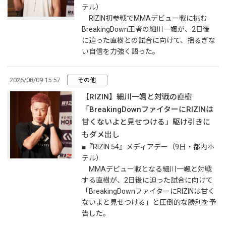
テル）
RIZIN初参戦でMMAデビュー戦に挑む
BreakingDown王者の細川一颯が、2日後
に迫った直樹との試合に向けて、揺るぎな
い自信を力強く語った。
2026/08/09 15:57
その他
【RIZIN】細川一颯と対戦の直樹
「BreakingDownファイターにRIZINは
甘くないよと見せつける」駆け引きに
もダメ出し
■『RIZIN.54』メディアデー（9日・都内ホ
テル）
MMAデビュー戦となる細川一颯と対戦
する直樹が、2日後に迫った試合に向けて
「BreakingDownファイターにRIZINは甘く
ないよと見せつける」と圧倒的な勝利を予
告した。