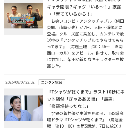
キャラ開眼？ギャグ「いる～！」披露
→「育てているから！」
お笑いコンビ・アンタッチャブル（柴田
英嗣、山崎弘也）が7日、大阪・道頓堀に
登場。クルーズ船に乗船し、カンテレで放
送中の『アンタッチャブルでやらせてもら
ってます』（毎週土曜 深0：45～ ※関
西ローカル）をアピール。併せて、取材会
に参加し、柴田が新たなキャラクターを披
露した。
2026/08/07 22:52
エンタメ総合
『Tシャツが乾くまで』ラスト10秒にネ
ット騒然「ぎゃあああ!!!!」「最悪」
「修羅場待ったなし」
俳優の蒼井優が主演を務める、TBS系金
曜ドラマ『Tシャツが乾くまで』（毎週金
曜 後10：00）の第5話が、7日に放送さ