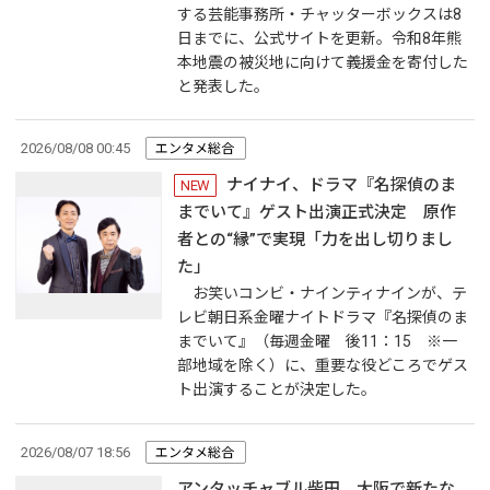
する芸能事務所・チャッターボックスは8
日までに、公式サイトを更新。令和8年熊
本地震の被災地に向けて義援金を寄付した
と発表した。
2026/08/08 00:45
エンタメ総合
ナイナイ、ドラマ『名探偵のま
NEW
までいて』ゲスト出演正式決定 原作
者との“縁”で実現「力を出し切りまし
た」
お笑いコンビ・ナインティナインが、テ
レビ朝日系金曜ナイトドラマ『名探偵のま
までいて』（毎週金曜 後11：15 ※一
部地域を除く）に、重要な役どころでゲス
ト出演することが決定した。
2026/08/07 18:56
エンタメ総合
アンタッチャブル柴田、大阪で新たな