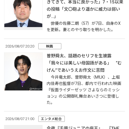
きてきて、本当に良かった」7・15以来
の投稿「文〇砲より遥かに威力は弱い
が…」
俳優の佐藤二朗（57）が7日、自身のX
を更新。妻とのやり取りを明かした。
2026/08/07 20:20
映画
曽野舜太、話題のセリフを生披露
「我々には美しい母国語がある」 “む
げん”であいうえお作文に苦悶
今井竜太郎、曽野舜太（M!LK）、上堀
内佳寿也監督が7日、都内で行われた映画
『仮面ライダーゼッツ さよならのミッシ
ョン』の公開御礼舞台あいさつに登壇し
た。
2026/08/07 21:00
エンタメ総合
今夜『千原ジュニアの座王』、『THE