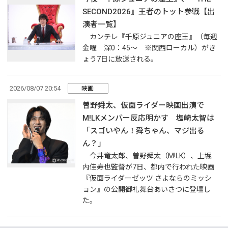
SECOND2026』王者のトット参戦【出
演者一覧】
カンテレ『千原ジュニアの座王』（毎週
金曜 深0：45～ ※関西ローカル）がき
ょう7日に放送される。
2026/08/07 20:54
映画
曽野舜太、仮面ライダー映画出演で
M!LKメンバー反応明かす 塩崎太智は
「スゴいやん！舜ちゃん、マジ出る
ん？」
今井竜太郎、曽野舜太（M!LK）、上堀
内佳寿也監督が7日、都内で行われた映画
『仮面ライダーゼッツ さよならのミッシ
ョン』の公開御礼舞台あいさつに登壇し
た。