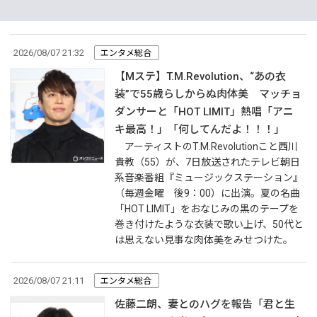
2026/08/07 21:32
エンタメ総合
【Mステ】T.M.Revolution、“あの衣
装”で55歳らしからぬ肉体美 マッチョ
ダンサーと「HOT LIMIT」熱唱「アニ
キ最高！」「何してんだよ！！！」
アーティストのT.M.Revolutionこと西川
貴教（55）が、7日放送されたテレビ朝日
系音楽番組『ミュージックステーション』
（毎週金曜 後9：00）に出演。夏の名曲
「HOT LIMIT」をおなじみの黒のテープを
巻き付けたような衣装で歌い上げ、50代と
は思えない見事な肉体美をみせつけた。
2026/08/07 21:11
エンタメ総合
佐藤二朗、妻とのハグを報告「君と生