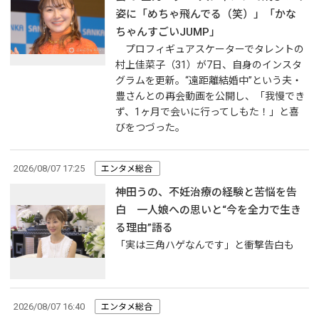
姿に「めちゃ飛んでる（笑）」「かな
ちゃんすごいJUMP」
プロフィギュアスケーターでタレントの
村上佳菜子（31）が7日、自身のインスタ
グラムを更新。“遠距離結婚中”という夫・
豊さんとの再会動画を公開し、「我慢でき
ず、1ヶ月で会いに行ってしもた！」と喜
びをつづった。
2026/08/07 17:25
エンタメ総合
神田うの、不妊治療の経験と苦悩を告
白 一人娘への思いと“今を全力で生き
る理由”語る
「実は三角ハゲなんです」と衝撃告白も
2026/08/07 16:40
エンタメ総合