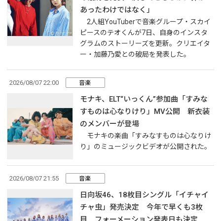
あったわけではなく」
2人組YouTuberで音楽グループ・スカイ
ピースのテオくんが7日、自身のインスタ
グラムのストーリーズを更新。クリエイタ
ー・加藤乃愛との破局を発表した。
2026/08/07 22:00
音楽
モナキ、ELT“いっくん”参加曲「すみな
すものは心なりけり」MV公開 新衣装
のメンバーが登場
モナキの楽曲「すみなすものは心なりけ
り」のミュージックビデオが公開された。
2026/08/07 21:55
音楽
日向坂46、18枚目シングル「イチャイ
チャ虫」発売決定 今年で早くも3枚
目 フォーメーション発表日も決定