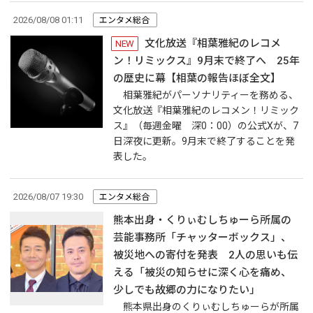
2026/08/08 01:11
エンタメ総合
文化放送『相葉雅紀のレコメ
NEW
ン！リミックス』9月末で終了へ 25年
の歴史に幕【相葉の報告ほぼ全文】
相葉雅紀がパーソナリティーを務める、
文化放送『相葉雅紀のレコメン！リミック
ス』（毎週金曜 深0：00）の公式Xが、7
日深夜に更新。9月末で終了することを発
表した。
2026/08/07 19:30
エンタメ総合
熊本出身・くりぃむしちゅーら所属の
芸能事務所「チャッターボックス」、
被災地への寄付を発表 2人の思いも伝
える「被災の知らせに深く心を痛め、
少しでも故郷の力になりたい」
熊本県出身のくりぃむしちゅーらが所属