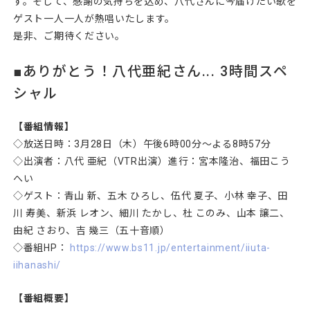
す。そして、感謝の気持ちを込め、八代さんに今届けたい歌を
ゲスト一人一人が熱唱いたします。
是非、ご期待ください。
■ありがとう！八代亜紀さん... 3時間スペ
シャル
【番組情報】
◇放送日時：3月28日（木）午後6時00分～よる8時57分
◇出演者：八代 亜紀（VTR出演）進行：宮本隆治、福田こう
へい
◇ゲスト：青山 新、五木 ひろし、伍代 夏子、小林 幸子、田
川 寿美、新浜 レオン、細川 たかし、杜 このみ、山本 譲二、
由紀 さおり、吉 幾三（五十音順）
◇番組HP：
https://www.bs11.jp/entertainment/iiuta-
iihanashi/
【番組概要】