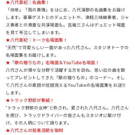
★八代亜紀：名曲集！
「舟唄」「雨の慕情」をはじめ、八代演歌の名曲集をお届け
します。豪華ゲストとのデュエットや、津軽三味線奏者、ジャ
ズ奏者との貴重な共演場面も。吉幾三さんはデュエット場面
を見て号泣してしまいます。
★八代亜紀：トーク名場面集！
"天然"で可愛らしい一面があった八代さん。スタジオトークの
名場面集をお届けします。
★「歌の贈りもの」名場面＆YouTube名場面！
八代さんが様々な分野で活躍する方を訪ね、思い出の曲を歌
ってプレゼントしてきた「歌の贈りもの」のコーナー。そし
て八代さんの素顔が垣間見えるYouTubeの名場面集をお送り
します。
★トラック野郎が集結！
"トラック野郎の女神"と称され、愛された八代さん。八代さん
を偲び、トラックドライバーの皆さんもスタジオに駆け付
け、その人柄について語ります。
★八代さんの慈善活動を取材