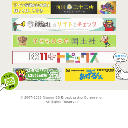
BS11は全
© 2007-
2026 Nippon BS Broadcasting Corporation.
All Rights Reserved.
メルマガ登録
料方法！ 視