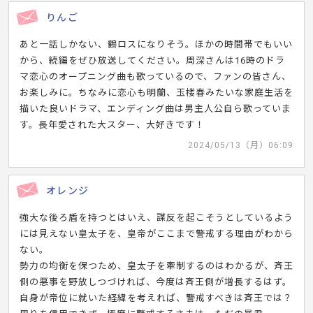
りんご
あと一話しかない、鶴ロスになりそう。ほかの時間帯でもいい
から、続編をぜひ放送してください。周深さんは16時のドラ
マ恋心のオープニング曲も歌っているので、ファンの皆さん、
お楽しみに。ちなみに恋心も明蘭、玉楼春みたいな家庭生活を
描いた良いドラマ、エンディング曲は男主人公自ら歌っていま
す。長年愛された大スター、大好きです！
2024/05/13（月）06:09
オレンジ
強大な後ろ盾を持つとはいえ、謀反を起こそうとしているよう
には見えない皇太子を、皇帝がここまで警戒する理由がわから
ない。
勢力の均衡を保つため、皇太子を牽制するのはわかるが、斉王
側の悪事を野放しつづければ、今度は斉王側が増長するはず。
自身が帝位に就いた経緯を考えれば、警戒すべきは斉王では？