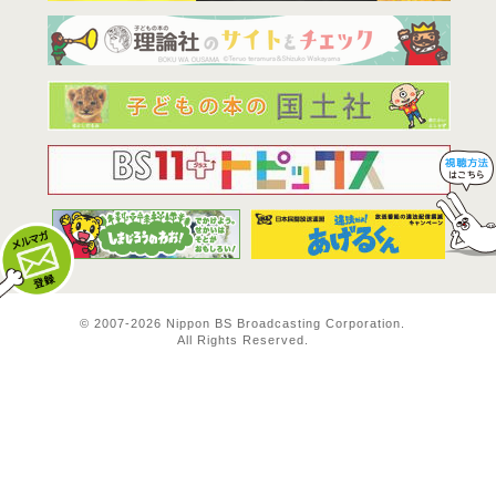
BS11は全
© 2007-
2026 Nippon BS Broadcasting Corporation.
All Rights Reserved.
メルマガ登録
料方法！ 視