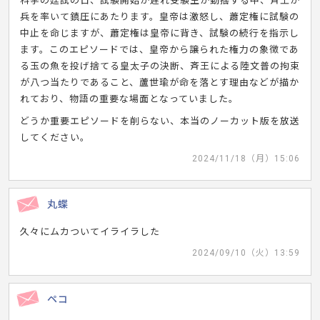
科挙の廷試の日、試験開始が遅れ受験生が動揺する中、斉王が
兵を率いて鎮圧にあたります。皇帝は激怒し、蕭定権に試験の
中止を命じますが、蕭定権は皇帝に背き、試験の続行を指示し
ます。このエピソードでは、皇帝から譲られた権力の象徴であ
る玉の魚を投げ捨てる皇太子の決断、斉王による陸文普の拘束
が八つ当たりであること、蘆世瑜が命を落とす理由などが描か
れており、物語の重要な場面となっていました。
どうか重要エピソードを削らない、本当のノーカット版を放送
してください。
2024/11/18（月）15:06
丸蝶
久々にムカついてイライラした
2024/09/10（火）13:59
ペコ