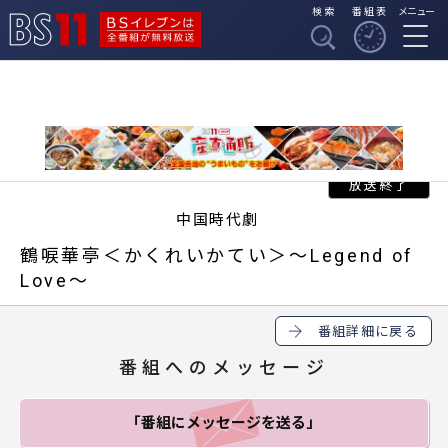
検索
番組表
メニュー
BSイレブンは全番組
BS11
が無料放送
中国時代劇
鶴唳華亭＜かくれいかてい＞～Legend of
Love～
番組詳細に戻る
番組へのメッセージ
「番組にメッセージ
を送る」