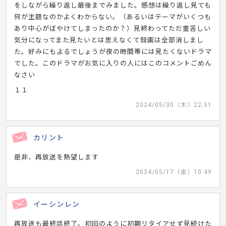
をしながら繰り返し最後までみました。感想は繰り返し見ても
何が主題なのかよくわからない。（あるいはテーマがいくつも
あり中心がぼやけてしまったのか？）見終わってただ重苦しい
気分になってまた見たいとは思えなくて録画は全部消しまし
た。好みにもよるでしょうが夜の時間帯には見たくないドラマ
でした。このドラマがお気に入りの人にはこのコメントごめん
なさい
１１
2024/05/30（木）22:31
カリント
是非、再放送を熱望します
2024/05/17（金）10:49
イーシンレン
再放送も最終話終了。初回のように初期リタイアせず見続けた