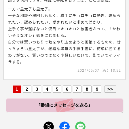
周りを信用できず、極度に警戒するさまは、ただの暴君。
一方で皇太子も皇太子。
十分な相談や根回しもなく、勝手にチョロチョロ動き、褒めら
れたい、認められたい、愛されたいと求めてばかり。
上手く事が運ばないと涙目でオロオロと被害者ぶって、「かわ
いそうなオレ」感をにじませる。
自分では賢いつもりで敵をやり込めようと画策するものの、甘
っちょろい皇太子が、老獪な黒幕の手練手管に、簡単に勝てる
わけがない。賢いのではなく小賢しいだけで、見ていてイライ
ラする。
2024/05/07（火）13:52
1
2
3
4
5
6
7
8
9
>>
「番組にメッセージ
を送る」