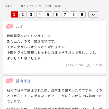
84件中 10件ずつ（1ページ目）表示
1
2
3
4
5
6
7
8
9
>>
ルオ
鶴唳華亭＜かくれいかてい＞
また見たいので再放送希望です。
王女未央からルオジンさんが好きです。
中国ドラマは豪華なセットと衣装で見るだけで楽しいでふ。
よろしくお願いします。
2025/05/06（火）14:58
猫山念道
初めて日本で放送された際、途中まで観ていたのですが、その
とき存在していた重要なエピソードが現在の放送では削除され
ています。