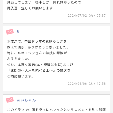
見逃してしまい 後半しか 見れ無かったので
再放送 宜しくお願いします
2024/07/02（火）05:37
8
本放送で、中国ドラマの素晴らしさを
教えて頂き、ありがとうございました。
特に、ルオ・ジンさんの演技に琴線が
ふるえました。
ぜひ、本再々放送(本・続編ともに)および
『康熙帝～大河を統べる王～』の放送を
ご検討願います。
2024/06/06（木）17:58
あいちゃん
このドラマで中国ドラマにハマったというコメントを見て録画