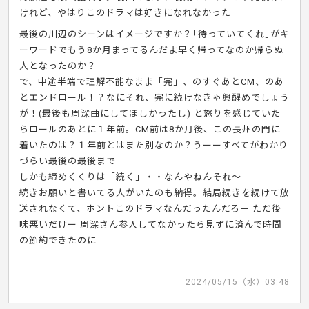
けれど、やはりこのドラマは好きになれなかった
最後の川辺のシーンはイメージですか？｢待っていてくれ｣がキ
ーワードでもう8か月まってるんだよ早く帰ってなのか帰らぬ
人となったのか？
で、中途半端で理解不能なまま「完」、のすぐあとCM、のあ
とエンドロール！？なにそれ、完に続けなきゃ興醒めでしょう
が！(最後も周深曲にしてほしかったし) と怒りを感じていた
らロールのあとに１年前。CM前は8か月後、この長州の門に
着いたのは？１年前とはまた別なのか？うーーすべてがわかり
づらい最後の最後まで
しかも締めくくりは「続く」・・なんやねんそれ～
続きお願いと書いてる人がいたのも納得。結局続きを続けて放
送されなくて、ホントこのドラマなんだったんだろー ただ後
味悪いだけー 周深さん参入してなかったら見ずに済んで時間
の節約できたのに
2024/05/15（水）03:48