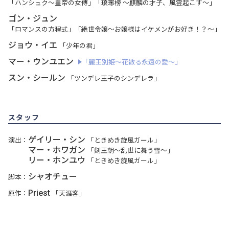
「ハンシュク〜皇帝の女傅」「琅琊榜 ～麒麟の才子、風雲起こす～」
ゴン・ジュン
「ロマンスの方程式」「絶世令嬢～お嬢様はイケメンがお好き！？～」
ジョウ・イエ
「少年の君」
マー・ウンユエン
「麗王別姫～花散る永遠の愛～」
スン・シールン
「ツンデレ王子のシンデレラ」
スタッフ
ゲイリー・シン
演出：
「ときめき旋風ガール」
マー・ホワガン
「剣王朝～乱世に舞う雪～」
リー・ホンユウ
「ときめき旋風ガール」
シャオチュー
脚本：
Priest
原作：
「天涯客」