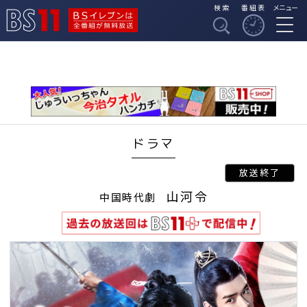
検索
番組表
メニュー
BSイレブンは全番組
BS11
が無料放送
ドラマ
山河令
中国時代劇
過去の放送回はBS11プラスで配信
中！