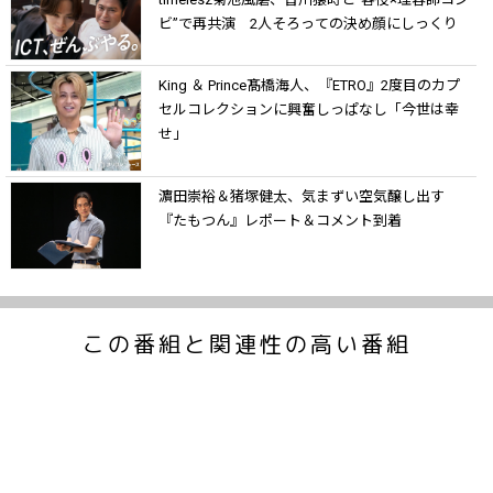
ビ”で再共演 2人そろっての決め顔にしっくり
King ＆ Prince髙橋海人、『ETRO』2度目のカプ
セルコレクションに興奮しっぱなし「今世は幸
せ」
濵田崇裕＆猪塚健太、気まずい空気醸し出す
『たもつん』レポート＆コメント到着
この番組と関連性の高い番組