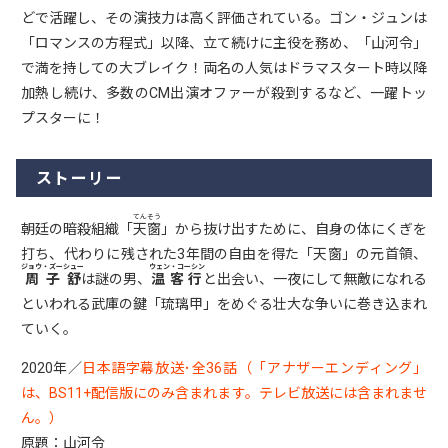
どで活躍し、その演技力は高く評価されている。ゴン・ジュンは
「ロマンスの方程式」以降、立て続けに主役を務め、「山河令」
で満を持しての大ブレイク！両名の人気はドラマスタート時以降
加熱し続け、多数のCM出演オファーが殺到するなど、一躍トッ
プスターに！
ストーリー
てんそう
朝廷の暗殺組織「
天窗
」から抜け出すために、⾃⾝の体にくぎを
打ち、代わりに残された3年間の⾃由を得た「天窗」の元⾸領、
ジョウ・ズーシュー
ウェン・コーシン
周⼦舒
は謎の男、
温客⾏
と出会い、⼀夜にして無敵になれる
といわれる武庫の鍵「琉璃甲」をめぐる壮⼤な争いに巻き込まれ
ていく。
2020年／
日本語字幕放送･全36話（「アナザーエンディング」
は、BS11+配信版にのみ含まれます。テレビ放送には含まれませ
ん。）
原題：山河令