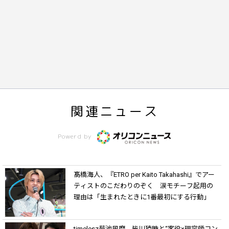
関連ニュース
Powerd by
髙橋海人、『ETRO per Kaito Takahashi』でアー
ティストのこだわりのぞく 涙モチーフ起用の
理由は「生まれたときに1番最初にする行動」
timelesz菊池風磨、皆川猿時と“客役×理容師コン