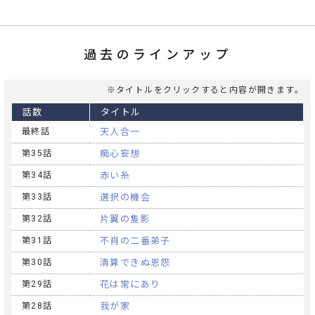
過去のラインアップ
※タイトルをクリックすると内容が開きます。
話数
タイトル
最終話
天人合一
第35話
痴心妄想
第34話
赤い糸
第33話
選択の機会
第32話
片翼の隻影
第31話
不肖の二番弟子
第30話
清算できぬ恩怨
第29話
花は常にあり
第28話
我が家