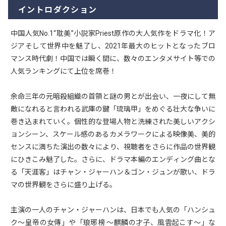
イントロダクション
中国人気No.1“耽美”小説家Priest原作の大人気作をドラマ化！ア
ジアそして世界中を魅了し、2021年最大のヒットとなったブロ
マンス時代劇！中国では瞬く間に、数々のエンタメサイト等での
人気ランキングにて上位を席巻！
余命三年の元暗殺組織の首領と謎の男とが出会い、一夜にして無
敵になれると言われる武庫の鍵「琉璃甲」をめぐる壮大な争いに
巻き込まれていく。個性的な登場人物と洗練された美しいアクシ
ョンシーン、スケール感のあるカメラワークによる映像美、美的
センスに満ちた演出の数々により、視聴者をさらに作品の世界観
にひきこみ魅了した。さらに、ドラマ本編のエンディング曲とな
る「天涯客」はチャン・ジャーハン＆ゴン・ジュンが歌い、ドラ
マの世界観をさらに盛り上げる。
主演の一人のチャン・ジャーハンは、日本でも人気の「ハンシュ
ク～皇帝の女傳」や「琅琊榜 ～麒麟の才子、風雲起こす～」な