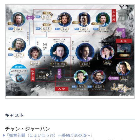
キャスト
チャン・ジャーハン
「如意芳霏（にょいほうひ）～夢紡ぐ恋の道～」