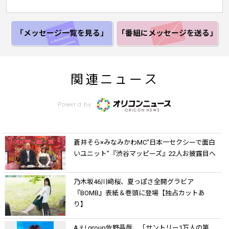
「メッセージ一覧
を見る」
「番組にメッセージ
を送る」
関連ニュース
Powerd by
蒼井そら×みなみかわMC“日本一セクシーで面白
いユニット”『渋谷マッピーズ』22人お披露目へ
乃木坂46川﨑桜、夏っぽさ全開グラビア
『BOMB』表紙＆巻頭に登場【独占カットあ
り】
Aぇ! group佐野晶哉、「サントリー1万人の第