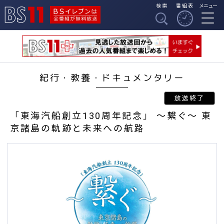
検索
番組表
メニュー
BSイレブンは全番組
BS11
が無料放送
紀行・教養・ドキュメンタリー
「東海汽船創立130周年記念」 ～繋ぐ～ 東
京諸島の軌跡と未来への航路