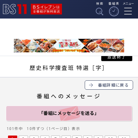
検索
番組表
メニュー
BSイレブンは全番組
BS11
が無料放送
歴史科学捜査班 特選［字］
番組詳細に戻る
番組へのメッセージ
「番組にメッセージ
を送る」
101件中 10件ずつ（1ページ目）表示