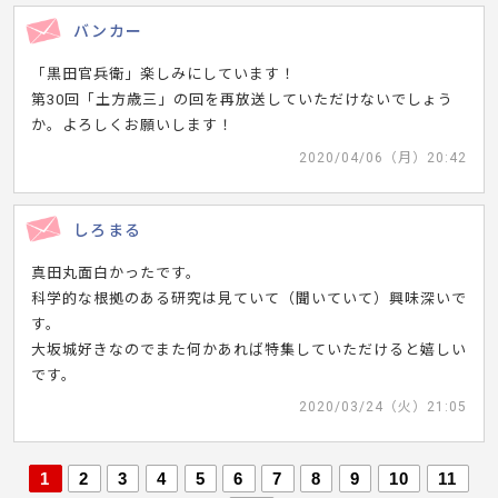
バンカー
「黒田官兵衛」楽しみにしています！
第30回「土方歳三」の回を再放送していただけないでしょう
か。よろしくお願いします！
2020/04/06（月）20:42
しろまる
真田丸面白かったです。
科学的な根拠のある研究は見ていて（聞いていて）興味深いで
す。
大坂城好きなのでまた何かあれば特集していただけると嬉しい
です。
2020/03/24（火）21:05
1
2
3
4
5
6
7
8
9
10
11