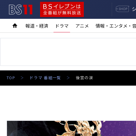
BS11
BSイレブンは全番組が無料放送
報道・経済
ドラマ
アニメ
情報・エンタメ・
TOP
ドラマ 番組一覧
後宮の涙