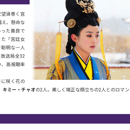
欲望渦巻く宮
越え、懸命な
いった善良で
きた「宮廷女
で聡明な一人
放送局全32
い、高視聴率
月に咲く花の
」
キミー・チャオ
の2人。美しく端正な顔立ちの2人とのロマ