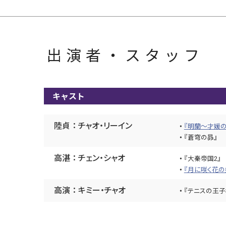
出演者・スタッフ
キャスト
陸貞 ： チャオ・リーイン
『明蘭～才媛の
『蒼穹の昴』
高湛 ： チェン・シャオ
『大秦帝国2』
『月に咲く花の
高演 ： キミー・チャオ
『テニスの王子