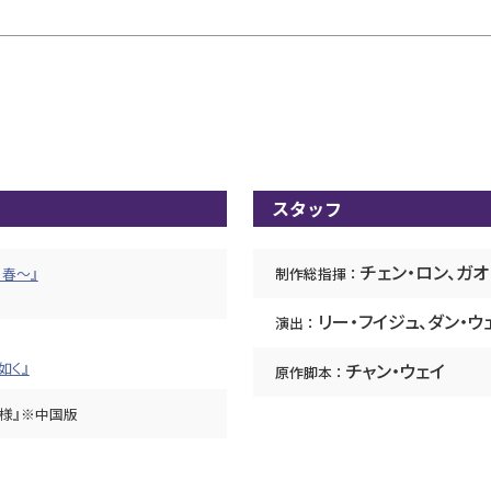
スタッフ
チェン・ロン、ガオ
春～』
制作総指揮：
リー・フイジュ、ダン・ウ
演出：
如く』
チャン・ウェイ
原作脚本：
様』※中国版