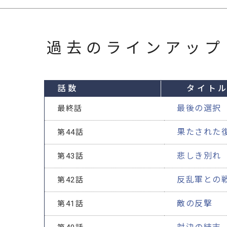
過去のラインアップ
話数
タイト
最後の選択
最終話
果たされた
第44話
悲しき別れ
第43話
反乱軍との
第42話
敵の反撃
第41話