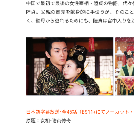
中国で最初で最後の女性宰相・陸貞の物語。代々
陸貞。父親の商売を献身的に手伝うが、そのこ
く、継母から逃れるためにも、陸貞は宮中入りを
日本語字幕放送･全45話（BS11+にてノーカッ
原題：女相-陆贞传奇