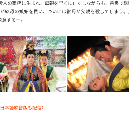
役人の家柄に生まれ、母親を早くに亡くしながらも、善良で聡
とが継母の嫉妬を買い、ついには継母が父親を殺してしまう。
決意するー。
ト・日本語吹替版も配信）