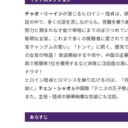
チャオ・リーイン
が演じるヒロイン・陸貞は、
廷の中で、多くの涙を流しながらも、苦難を乗り
努力と類まれな才能で宰相にまでのぼりつめて
聡明な女官。これまで多くの視聴者に愛されて
官チャングムの誓い」「トンイ」に続く、健気
の女官の物語！ 放送開始するや否や、中国の主要
局で視聴率1位を獲得するなど非常に注目度の高
ドラマ！
ヒロイン陸貞とロマンスを繰り広げるのは、「
如く」
チェン・シャオ
＆中国版「テニスの王子様
また、主役・陸貞の豪華絢爛な衣装にも注目。
あらすじ