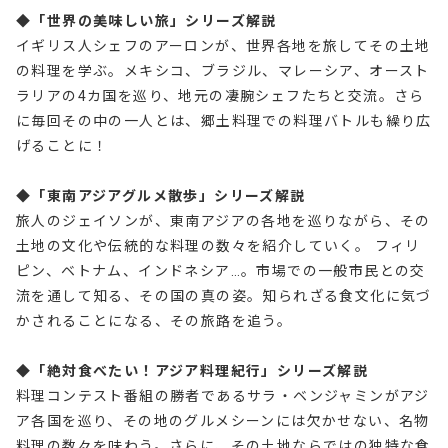
◆「世界の美味しい旅」シリーズ解説
イギリス人シェフのアーロンが、世界各地を旅してその土地
の料理を学ぶ。メキシコ、ブラジル、マレーシア、オースト
ラリアの4カ国を巡り、地元の凄腕シェフたちと交流。さら
に毎回その中の一人とは、郷土料理での料理バトルも繰り広
げることに！
◆「東南アジアグルメ散歩」シリーズ解説
旅人のジェイソンが、東南アジアの各地を巡りながら、その
土地の文化や伝統的な料理の数々を紹介していく。 フィリ
ピン、ベトナム、インドネシア…。市場での一般市民との交
流を通して知る、その国の真の姿。知られざる食文化に気づ
かされることになる、その旅路を追う。
◆「絶対食べたい！アジア料理紀行」シリーズ解説
料理コンテスト番組の勝者であるサラ・ベンジャミンがアジ
ア各国を巡り、その地のグルメシーンには欠かせない、名物
料理の数々を味わう。さらに、その土地ならではの独特な食