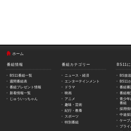
メ
ニ
ホーム
ュ
ー
番組情報
番組カテゴリー
BS11
は
こ
BS11番組一覧
ニュース・経済
BS放
こ
週間番組表
エンターテインメント
BS1
か
番組プレゼント情報
ドラマ
番組審
ら
新着情報一覧
映画
番組種
で
じゅういっちゃん
アニメ
青少年
す。
番組
趣味・芸術
採用情
紀行・教養
中途採
スポーツ
ケーブ
特別番組
プライ