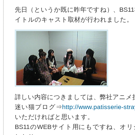
る
コ
先日（というか既に昨年ですね）、BS1
ー
イトルのキャスト取材が行われました。
ポ
レ
ー
ト
メ
ニ
ュ
ー
へ
ジ
ャ
ン
プ
す
詳しい内容につきましては、弊社アニメ
る
迷い猫ブログ⇒
http://www.patisserie-str
いただければと思います。
BS11のWEBサイト用にもですね、オ