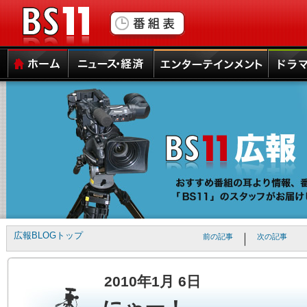
▼
本
ペ
文
ー
と
ジ
サ
ト
BS11
イ
ッ
ド
プ
メ
本
サ
ホーム
ニュース・経済
エンターテインメント
ドラマ
ニ
文
イ
ュ
の
ド
ー
エ
メ
へ
リ
ニ
の
ア
ュ
ナ
は
ー
ビ
こ
は
ゲ
こ
こ
ー
か
こ
シ
ら
か
ョ
で
ら
広報BLOGトップ
｜
前の記事
次の記事
ン
す。
で
ス
す。
キ
2010年1月 6日
ッ
プ
で