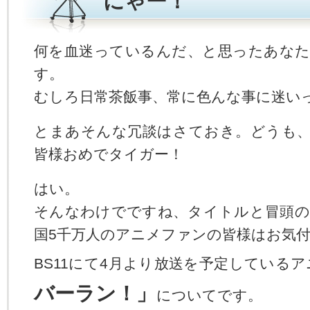
にゃー！
す。
本
文
何を血迷っているんだ、と思ったあなた
へ
ジ
す。
ャ
ン
むしろ日常茶飯事、常に色んな事に迷い
プ
す
とまあそんな冗談はさておき。どうも、
る
サ
皆様おめでタイガー！
イ
ド
メ
はい。
ニ
そんなわけでですね、タイトルと冒頭の
ュ
ー
国5千万人のアニメファンの皆様はお気付
へ
ジ
BS11にて4月より放送を予定しているア
ャ
ン
バーラン！」
プ
についてです。
す