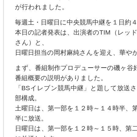
る
が行われました。
コ
ー
ポ
毎週土・日曜日に中央競馬中継を１日約
レ
本日の記者発表は、出演者のTIM（レッ
ー
ト
さん）と、
メ
ニ
日曜日担当の岡村麻純さんを迎え、華や
ュ
ー
へ
まず、番組制作プロデューサーの磯ヶ谷好
ジ
番組概要の説明がありました。
ャ
ン
「BSイレブン競馬中継」と題して放送
プ
す
部構成。
る
土曜日は、第一部を１２時～１４時半、
半に放送。
日曜日は、第一部を１２時～１５時、第