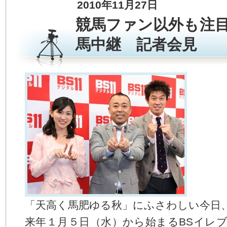
2010年11月27日
す。
本
競馬ファン以外も注目
文
へ
馬中継 記者会見
ジ
ャ
ン
プ
す
る
サ
イ
ド
メ
ニ
ュ
ー
へ
ジ
ャ
ン
「天高く馬肥ゆる秋」にふさわしい今日
プ
来年１月５日（水）から始まるBSイレ
す