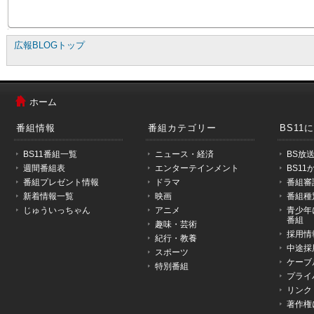
広報BLOGトップ
メ
ニ
ホーム
ュ
ー
番組情報
番組カテゴリー
BS11
は
こ
BS11番組一覧
ニュース・経済
BS放
こ
週間番組表
エンターテインメント
BS1
か
番組プレゼント情報
ドラマ
番組審
ら
新着情報一覧
映画
番組種
で
じゅういっちゃん
アニメ
青少年
す。
番組
趣味・芸術
採用情
紀行・教養
中途採
スポーツ
ケーブ
特別番組
プライ
リンク
著作権