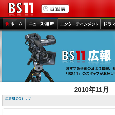
▼
本
ペ
文
ー
と
ジ
サ
ト
BS11
イ
ッ
ド
プ
メ
本
サ
ホーム
ニュース・経済
エンターテインメント
ドラマ
ニ
文
イ
ュ
の
ド
ー
エ
メ
へ
リ
ニ
の
ア
ュ
ナ
は
ー
ビ
こ
は
ゲ
こ
こ
ー
か
こ
シ
ら
か
ョ
で
ら
2010年11月
ン
す。
で
ス
す。
広報BLOGトップ
キ
ッ
プ
で