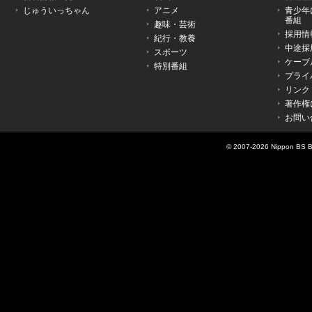
で
じゅういっちゃん
アニメ
青少年
す。
番組
趣味・芸術
採用情
紀行・教養
中途採
スポーツ
ケーブ
特別番組
プライ
リンク
著作権
お問い
© 2007-
2026 Nippon BS Br