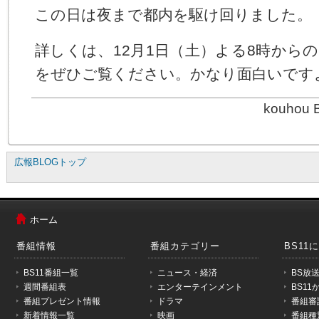
この日は夜まで都内を駆け回りました。
詳しくは、12月1日（土）よる8時から
をぜひご覧ください。かなり面白いです
kouhou 
広報BLOGトップ
メ
ニ
ホーム
ュ
ー
番組情報
番組カテゴリー
BS11
は
こ
BS11番組一覧
ニュース・経済
BS放
こ
週間番組表
エンターテインメント
BS1
か
番組プレゼント情報
ドラマ
番組審
ら
新着情報一覧
映画
番組種