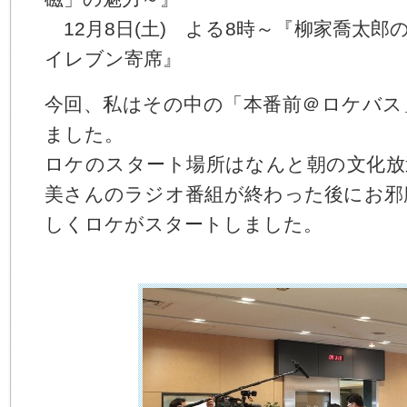
る
コ
12月8日(土) よる8時～『柳家喬太郎
ー
イレブン寄席』
ポ
レ
ー
今回、私はその中の「本番前＠ロケバス
ト
メ
ました。
ニ
ロケのスタート場所はなんと朝の文化放
ュ
ー
美さんのラジオ番組が終わった後にお邪
へ
ジ
しくロケがスタートしました。
ャ
ン
プ
す
る