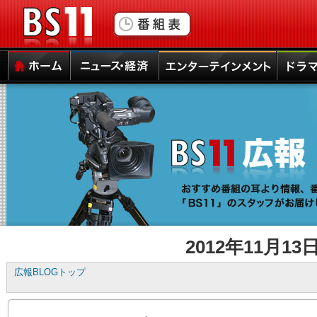
▼
本
ペ
文
ー
と
ジ
サ
ト
BS11
イ
ッ
ド
プ
メ
本
サ
ホーム
ニュース・経済
エンターテインメント
ドラマ
ニ
文
イ
ュ
の
ド
ー
エ
メ
へ
リ
ニ
の
ア
ュ
ナ
は
ー
ビ
こ
は
ゲ
こ
こ
ー
か
こ
シ
ら
か
ョ
で
ら
2012年11月13
ン
す。
で
ス
す。
広報BLOGトップ
キ
ッ
プ
で