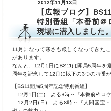
2012年11月13日
す。
本
【広報ブログ】BS1
文
へ
特別番組「本番前＠
ジ
ャ
現場に潜入しました
ン
プ
す
る
11月になって寒さも厳しくなってきた
サ
イ
があります。
ド
なんと、12月1日にBS11は開局5周年
メ
ニ
周年を記念して12月に以下の3つの特番
ュ
ー
へ
【BS11開局5周年記念特別番組】
ジ
12月1日(土) よる8時～『本番前＠ロ
ャ
ン
12月2日(日) よる8時～『人間国宝
プ
す
磁」の魅力～』