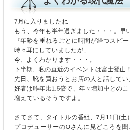
よくわかる現代魔法
す。
本
文
7月に入りましたね。
へ
ジ
もう、今年も半年過ぎました・・・。早
ャ
ン
『年齢を重ねるごとに時間が経つスピー
プ
時々耳にしていましたが、
す
る
今、よくわかります・・・。
サ
イ
下半期、私の直近のイベントは富士登山
ド
メ
先日、靴を買おうとお店の人と話してい
ニ
好者は昨年比1.5倍で、年々増加中とのこ
ュ
ー
増えているそうですよ。
へ
ジ
ャ
ン
さてさて、タイトルの番組、7月11日(土
プ
プロデューサーのOさんに見どころを聞
す