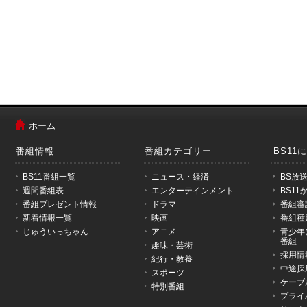
メ
ニ
ホーム
ュ
ー
番組情報
番組カテゴリー
BS11
は
こ
BS11番組一覧
ニュース・経済
BS放
こ
週間番組表
エンターテインメント
BS1
か
番組プレゼント情報
ドラマ
番組審
ら
新着情報一覧
映画
番組種
で
じゅういっちゃん
アニメ
青少年
す。
番組
趣味・芸術
採用情
紀行・教養
中途採
スポーツ
ケーブ
特別番組
プライ