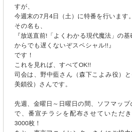
る
すが、
コ
ー
今週末の7月4日（土）に特番を行います
ポ
レ
その名も、
ー
『放送直前!「よくわかる現代魔法」の基礎
ト
メ
からでも遅くないぞスペシャル!!』
ニ
ュ
です！
ー
へ
これを見れば、すべてOK!!
ジ
司会は、野中藍さん（森下こよみ役）と
ャ
ン
美鎖役）さんです。
プ
す
る
先週、金曜日～日曜日の間、ソフマップ
で、番宣チラシを配布させていただき
3000枚！