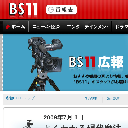
▼
本
ペ
文
ー
と
ジ
サ
ト
BS11
イ
ッ
ド
プ
メ
本
サ
ホーム
ニュース・経済
エンターテインメント
ドラマ
ニ
文
イ
ュ
の
ド
ー
エ
メ
へ
リ
ニ
の
ア
ュ
ナ
は
ー
ビ
こ
は
ゲ
こ
こ
ー
か
こ
シ
ら
か
ョ
で
ら
広報BLOGトップ
｜
前の記事
次の記事
ン
す。
で
ス
す。
キ
2009年7月 1日
ッ
プ
で