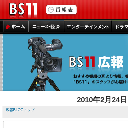
▼
本
ペ
文
ー
と
ジ
サ
ト
BS11
イ
ッ
ド
プ
メ
本
サ
ホーム
ニュース・経済
エンターテインメント
ドラマ
ニ
文
イ
ュ
の
ド
ー
エ
メ
へ
リ
ニ
の
ア
ュ
ナ
は
ー
ビ
こ
は
ゲ
こ
こ
ー
か
こ
シ
ら
か
ョ
で
ら
2010年2月24日
ン
す。
で
ス
す。
広報BLOGトップ
キ
ッ
プ
で