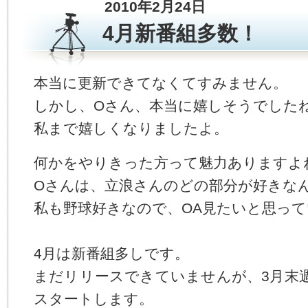
2010年2月24日
す。
本
4月新番組多数！
文
へ
ジ
ャ
本当に更新できてなくてすみません。
ン
しかし、Oさん、本当に嬉しそうでした
プ
す
私まで嬉しくなりましたよ。
る
サ
イ
何かをやりきった方って魅力ありますよ
ド
メ
Oさんは、立浪さんのどの部分が好きな
ニ
私も野球好きなので、OA見たいと思っ
ュ
ー
へ
ジ
4月は新番組多しです。
ャ
まだリリースできていませんが、3月末
ン
プ
スタートします。
す