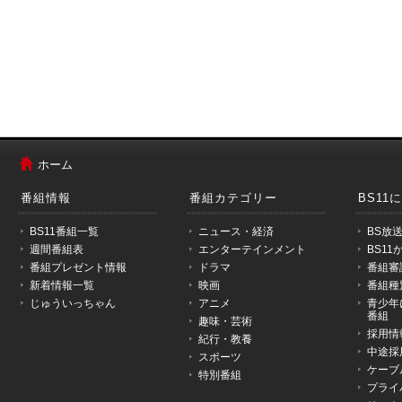
メ
ニ
ホーム
ュ
ー
番組情報
番組カテゴリー
BS11
は
こ
BS11番組一覧
ニュース・経済
BS放
こ
週間番組表
エンターテインメント
BS1
か
番組プレゼント情報
ドラマ
番組審
ら
新着情報一覧
映画
番組種
で
じゅういっちゃん
アニメ
青少年
す。
番組
趣味・芸術
採用情
紀行・教養
中途採
スポーツ
ケーブ
特別番組
プライ