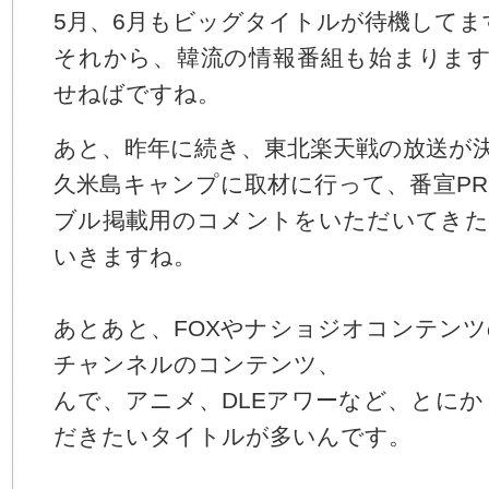
る
5月、6月もビッグタイトルが待機してま
コ
ー
それから、韓流の情報番組も始まります
ポ
せねばですね。
レ
ー
ト
あと、昨年に続き、東北楽天戦の放送が
メ
ニ
久米島キャンプに取材に行って、番宣P
ュ
ー
ブル掲載用のコメントをいただいてきた
へ
いきますね。
ジ
ャ
ン
プ
あとあと、FOXやナショジオコンテン
す
チャンネルのコンテンツ、
る
んで、アニメ、DLEアワーなど、とに
だきたいタイトルが多いんです。