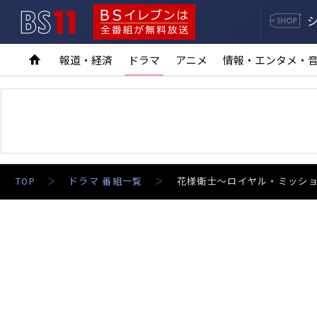
BS11
BSイレブンは全番組が無料放送
報道・経済
ドラマ
アニメ
情報・エンタメ・
TOP
ドラマ 番組一覧
花様衛士～ロイヤル・ミッシ