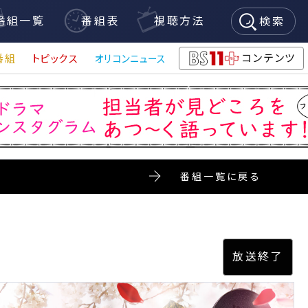
番組一覧
番組表
視聴方法
検索
コンテンツ
番組
トピックス
オリコンニュース
BS11+
番組一覧に戻る