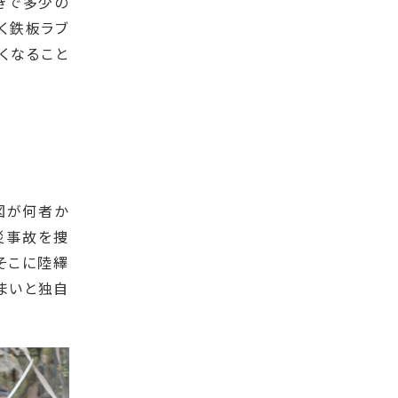
きで多少の
く鉄板ラブ
くなること
図が何者か
災事故を捜
そこに陸繹
まいと独自