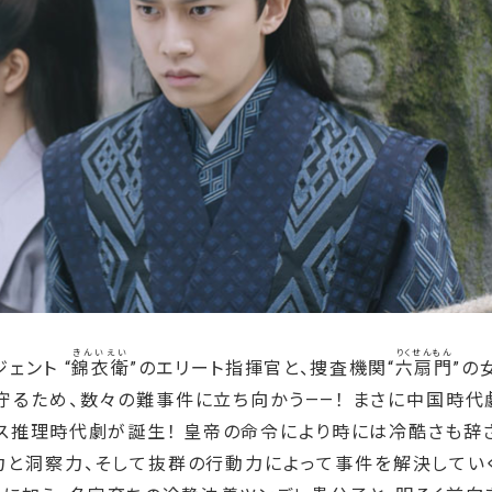
きんいえい
りくせんもん
ェント “
錦衣衛
”のエリート指揮官と、捜査機関“
六扇門
”の
守るため、数々の難事件に立ち向かう——！ まさに中国時代
ンス推理時代劇が誕生！ 皇帝の命令により時には冷酷さも辞
力と洞察力、そして抜群の行動力によって事件を解決してい