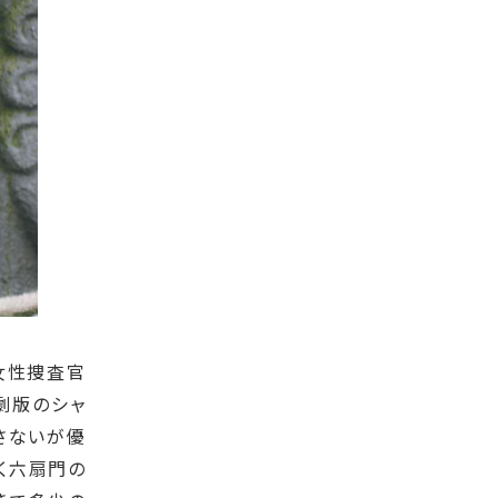
女性捜査官
劇版のシャ
さないが優
く六扇門の