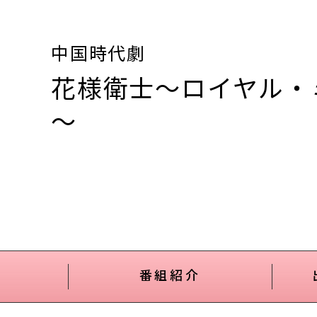
中国時代劇
花様衛士～ロイヤル・
～
番組紹介