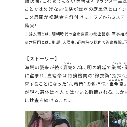
捕快職。これまでにない斬新なキャラクター設
ことではめげない性格が武器の庶民派ヒロイン
コメ展開が視聴者を釘付けに！ ラブからミス
確実！
※錦衣衛とは…明朝時代の皇帝直属の秘密警察・軍事組織
※六扇門とは…刑部、大理事、都察院の総称で監察機関。
【ストーリー】
かせい
げんすう
げ
海賊の襲来が続く
嘉靖
37年、明の朝廷で
厳嵩
・
に盗まれ、嘉靖帝は特務機関の“錦衣衛”指揮使
えんきんか
査することになった“六扇門”の名捕快・
袁今夏
が現れ遺体は本人ではないと指摘される。しか
に捜査を続けることに…。