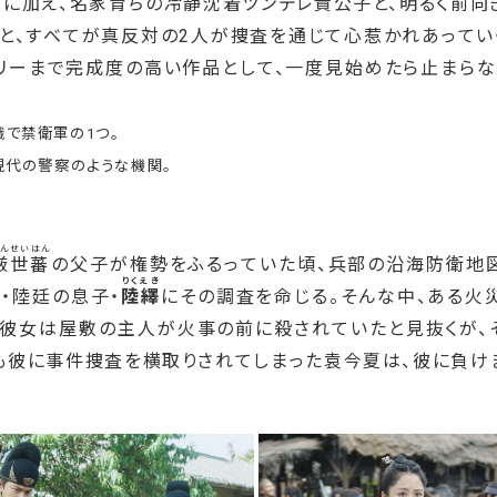
定に加え、名家育ちの冷静沈着ツンデレ貴公子と、明るく前向
と、すべてが真反対の2人が捜査を通じて心惹かれあってい
テリーまで完成度の高い作品として、一度見始めたら止まらな
で禁衛軍の1つ。
現代の警察のような機関。
んせいはん
厳世蕃
の父子が権勢をふるっていた頃、兵部の沿海防衛地
りくえき
・陸廷の息子・
陸繹
にその調査を命じる。そんな中、ある火
。彼女は屋敷の主人が火事の前に殺されていたと見抜くが、
も彼に事件捜査を横取りされてしまった袁今夏は、彼に負け