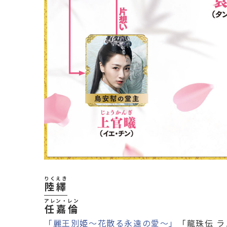
りくえき
陸繹
アレン・レン
任嘉倫
「麗王別姫～花散る永遠の愛～」
「龍珠伝 