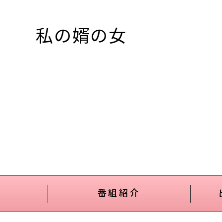
私の婿の女
番組紹介