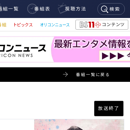
番組一覧
番組表
視聴方法
検索
コンテンツ
番組
トピックス
オリコンニュース
BS11+
番組一覧に戻る