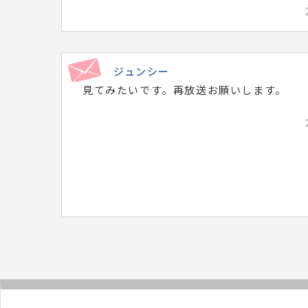
ら
れ
た
メ
ジュンシー
ッ
見てみたいです。再放送お願いします。
セ
ー
ジ
は
こ
ち
ら
で
す。