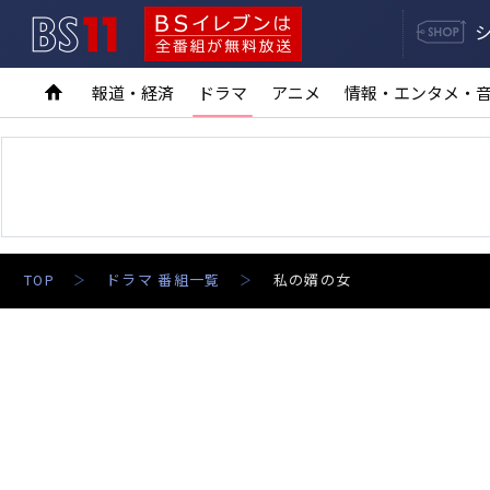
BS11
BSイレブンは全番組が無料放送
報道・経済
ドラマ
アニメ
情報・エンタメ・
TOP
ドラマ 番組一覧
私の婿の女