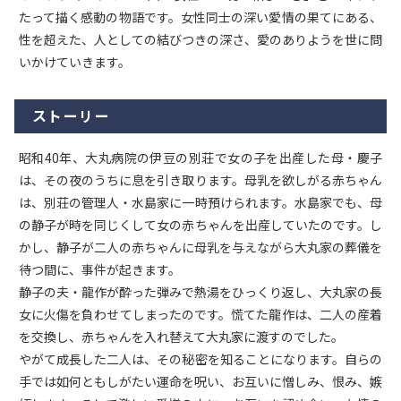
たって描く感動の物語です。女性同士の深い愛情の果てにある、
性を超えた、人としての結びつきの深さ、愛のありようを世に問
いかけていきます。
ストーリー
昭和40年、大丸病院の伊豆の別荘で女の子を出産した母・慶子
は、その夜のうちに息を引き取ります。母乳を欲しがる赤ちゃん
は、別荘の管理人・水島家に一時預けられます。水島家でも、母
の静子が時を同じくして女の赤ちゃんを出産していたのです。し
かし、静子が二人の赤ちゃんに母乳を与えながら大丸家の葬儀を
待つ間に、事件が起きます。
静子の夫・龍作が酔った弾みで熱湯をひっくり返し、大丸家の長
女に火傷を負わせてしまったのです。慌てた龍作は、二人の産着
を交換し、赤ちゃんを入れ替えて大丸家に渡すのでした。
やがて成長した二人は、その秘密を知ることになります。自らの
手では如何ともしがたい運命を呪い、お互いに憎しみ、恨み、嫉