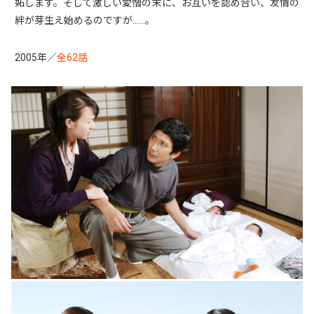
妬します。そして激しい愛憎の末に、お互いを認め合い、友情の
絆が芽生え始めるのですが……。
2005年／
全62話