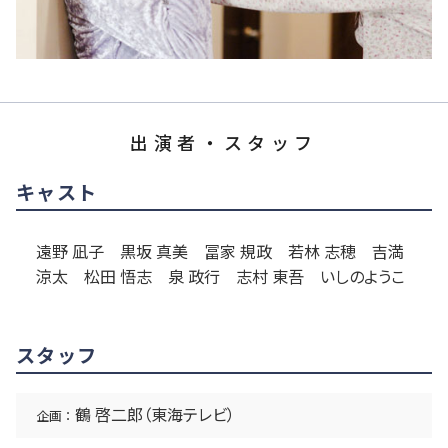
出演者・スタッフ
キャスト
遠野 凪子 黒坂 真美 冨家 規政 若林 志穂 吉満
涼太 松田 悟志 泉 政行 志村 東吾 いしのようこ
スタッフ
鶴 啓二郎（東海テレビ）
企画 ：