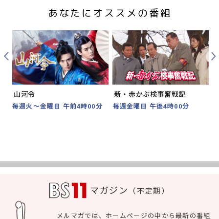
あなたにオススメの番組
Prev
Nex
山河令
新・赤かぶ検事奮戦記
分
毎週火～金曜日 午前4時00分
毎週金曜日 午後4時00分
2
時
マガジン
（不定期）
メルマガでは、ホームページの中から最新の番組