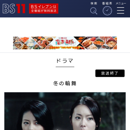
検索
番組表
メニュー
BSイレブンは全番組
BS11
が無料放送
ドラマ
冬の輪舞