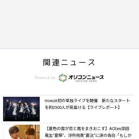
関連ニュース
Powerd by
Howzit初の単独ライブを開催 新たなスタート
を約2300人が見届ける【ライブレポート】
【夏色の雲が恋と嵐をまきおこす】ACEes深田
竜生“夏輝”、浮所飛貴“蒼汰”に涙の告白「もしか