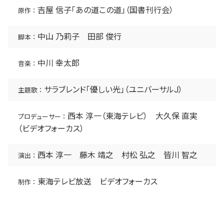
吉屋 信子「あの道この道」（国書刊行会）
原作 ：
中山 乃莉子 田部 俊行
脚本 ：
中川 幸太郎
音楽 ：
サラブレンド「優しい光」（ユニバーサルJ）
主題歌 ：
西本 淳一（東海テレビ） 大久保 直実
プロデューサー ：
（ビデオフォーカス）
西本 淳一 藤木 靖之 村松 弘之 皆川 智之
演出 ：
東海テレビ放送 ビデオフォーカス
制作 ：